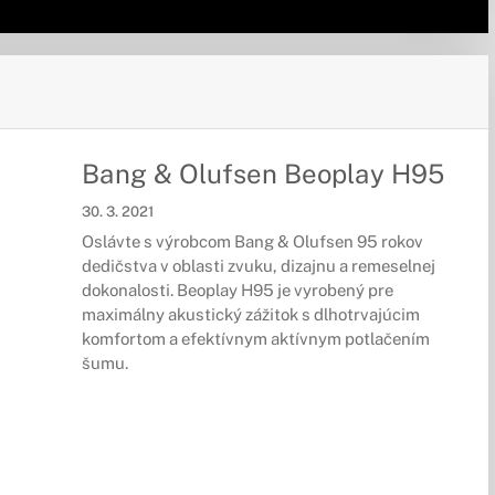
Bang & Olufsen Beoplay H95
30. 3. 2021
Oslávte s výrobcom Bang & Olufsen 95 rokov
dedičstva v oblasti zvuku, dizajnu a remeselnej
dokonalosti. Beoplay H95 je vyrobený pre
maximálny akustický zážitok s dlhotrvajúcim
komfortom a efektívnym aktívnym potlačením
šumu.