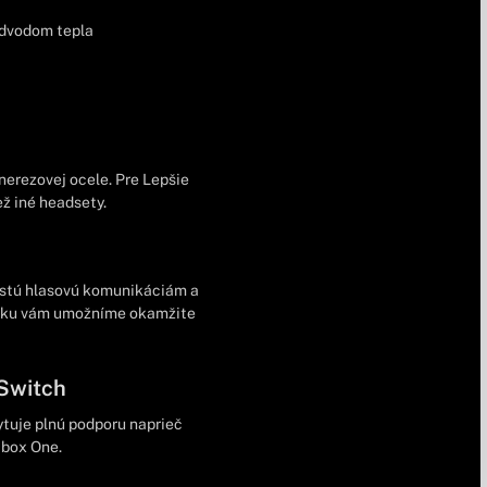
odvodom tepla
nerezovej ocele. Pre Lepšie
ž iné headsety.
istú hlasovú komunikáciám a
šníku vám umožníme okamžite
 Switch
tuje plnú podporu naprieč
Xbox One.