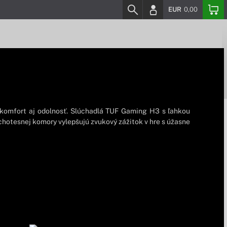
EUR
0,00
ý komfort aj odolnosť. Slúchadlá TUF Gaming H3 s ľahkou
hotesnej komory vylepšujú zvukový zážitok v hre s úžasne