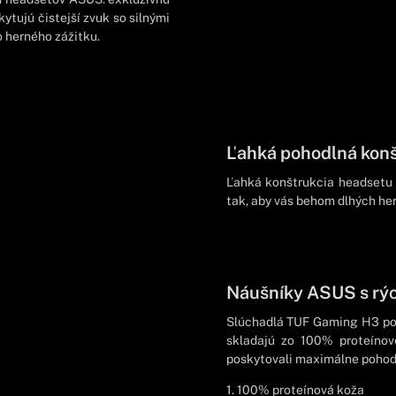
tujú čistejší zvuk so silnými
o herného zážitku.
Ľahká pohodlná konš
Ľahká konštrukcia headsetu 
tak, aby vás behom dlhých her
Náušníky ASUS s rý
Slúchadlá TUF Gaming H3 pou
skladajú zo 100% proteínov
poskytovali maximálne pohodl
1. 100% proteínová koža