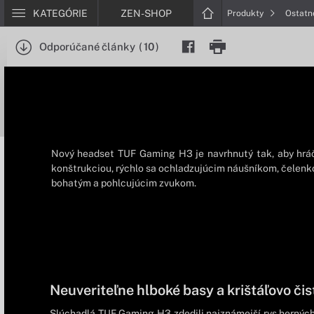
KATEGÓRIE
ZEN-SHOP
Produkty
Ostat
Odporúčané články
(
10
)
Nový headset TUF Gaming H3 je navrhnutý tak, aby hráčo
konštrukciou, rýchlo sa ochladzujúcim náušníkom, čelenk
bohatým a pohlcujúcim zvukom.
Neuveriteľne hlboké basy a krištáľovo čis
Slúchadlá TUF Gaming H3 zdedili najznámejší rys hernýc