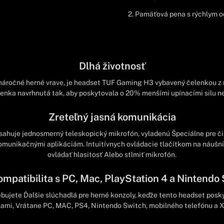
2. Pamäťová pena s rýchlym 
Dlhá životnosť
náročné herné vrave, je headset TUF Gaming H3 vybavený čelenkou z 
lenka navrhnutá tak, aby poskytovala o 20% menšími upínacími silu ne
Zreteľný jasná komunikácia
huje jednosmerný teleskopický mikrofón, vyladenú Špeciálne pre č
omunikačnými aplikáciám. Intuitívnych ovládacie tlačítkom na náu
ovládať hlasitosť Alebo stlmiť mikrofón.
ompatibilita s PC, Mac, PlayStation 4 a Nintendo
ujete Ďalšie slúchadlá pre herné konzoly, keďže tento headset posky
ami, Vrátane PC, MAC, PS4, Nintendo Switch, mobilného telefónu a 