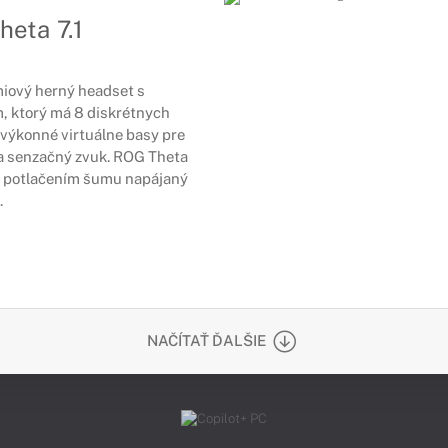
eta 7.1
miový herný headset s
, ktorý má 8 diskrétnych
výkonné virtuálne basy pre
a senzačný zvuk. ROG Theta
 s potlačením šumu napájaný
.
NAČÍTAŤ ĎALŠIE