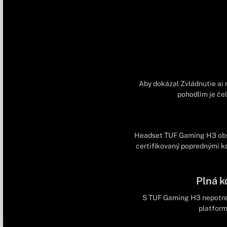
Aby dokázal Zvládnutie ai 
pohodlím je če
Headset TUF Gaming H3 obsa
certifikovaný poprednými k
Plná k
S TUF Gaming H3 nepotreb
platform