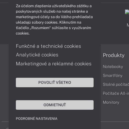
Za účelom zlepšenia užívateľského zážitku a
poskytovaných služieb na našej stránke a
marketingové účely sa do Vášho prehliadača
ukladajú súbory cookies. Kliknutím na
PODPORA A SERVIS
tlačidlo „Rozumiem“ súhlasíte s využívaním
cookies.
Funkčné a technické cookies
Analytické cookies
Informácie
Produkty
Marketingové a reklamné cookies
Obchodné podmienky
Notebooky
Reklamačné podmienky
Smartfóny
POVOLIŤ VŠETKO
Ochrana osobných údajov
Stolné počíta
Vrátenie tovaru
Počítače All-
Vyhlásenie o prístupnosti
Monitory
ODMIETNUŤ
Cookies
PODROBNÉ NASTAVENIA