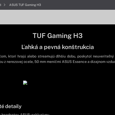
né
ASUS TUF Gaming H3
TUF Gaming H3
Ľahká a pevná konštrukcia
m, ktorí hrajú alebo streamujú dlhšiu dobu, poskytol neuveriteľn
ou z nerezovej ocele, 50 mm meničmi ASUS Essence a dizajnom vzduc
té detaily
h headsetov ASUS: exkluzívnu