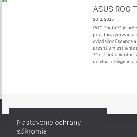
ASUS ROG Th
20. 2. 2020
ROG Theta 7.1 je pré
priestorovým zvukom
ovládačov Essence a 
presné umiestnenie 
7.1 má tiež mikrofón
umelou inteligenciou
Nastavenie ochrany
súkromia