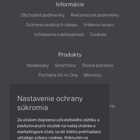
Informácie
Obchodné podmienky
Reklamačné podmienky
Ochrana osobných údajov
Vrátenie tovaru
Vyhlásenie o prístupnosti
Cookies
Produkty
Notebooky
Smartfóny
Stolné počítače
Počítače All-in-One
Monitory
Články
Nastavenie ochrany
súkromia
Obchodné informácie
Novinky
Produkty
Technológie
Videá
Za účelom zlepšenia užívateľského zážitku a
poskytovaných služieb na našej stránke a
marketingové účely sa do Vášho prehliadača
Obsah
ukladajú súbory cookies. Kliknutím na