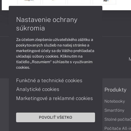
Nastavenie ochrany
súkromia
Za účelom zlepšenia užívateľského zážitku a
poskytovaných služieb na našej stránke a
marketingové účely sa do Vášho prehliadača
ukladajú súbory cookies. Kliknutím na
PODPORA A SERVIS
tlačidlo „Rozumiem“ súhlasíte s využívaním
cookies.
Funkčné a technické cookies
Analytické cookies
Informácie
Produkty
Marketingové a reklamné cookies
Obchodné podmienky
Notebooky
Reklamačné podmienky
Smartfóny
POVOLIŤ VŠETKO
Ochrana osobných údajov
Stolné počíta
Vrátenie tovaru
Počítače All-