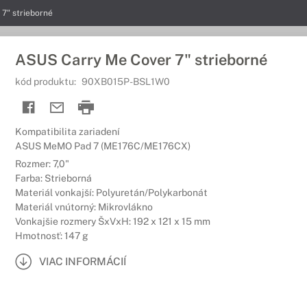
7" strieborné
ASUS Carry Me Cover 7" strieborné
kód produktu:
90XB015P-BSL1W0
Kompatibilita zariadení
ASUS MeMO Pad 7 (ME176C/ME176CX)
Rozmer: 7,0"
Farba: Strieborná
Materiál vonkajší: Polyuretán/Polykarbonát
Materiál vnútorný: Mikrovlákno
Vonkajšie rozmery ŠxVxH: 192 x 121 x 15 mm
Hmotnosť: 147 g
VIAC INFORMÁCIÍ