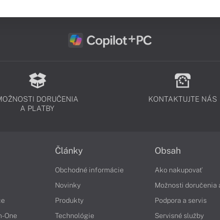
MOŽNOSTI DORUČENIA
KONTAKTUJTE NÁS
A PLATBY
Články
Obsah
Obchodné informácie
Ako nakupovať
Novinky
Možnosti doručenia 
če
Produkty
Podpora a servis
in-One
Technológie
Servisné služby