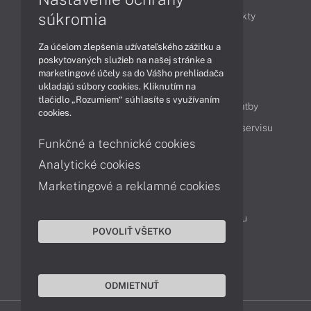
súkromia
Obchodné informácie
Novinky
Produkty
Technológie
Videá
Za účelom zlepšenia užívateľského zážitku a
poskytovaných služieb na našej stránke a
marketingové účely sa do Vášho prehliadača
Obsah
ukladajú súbory cookies. Kliknutím na
tlačidlo „Rozumiem“ súhlasíte s využívaním
Ako nakupovať
Možnosti doručenia a platby
cookies.
Podpora a servis
Servisné služby
Cenník servisu
Funkčné a technické cookies
Analytické cookies
Kontakty
Marketingové a reklamné cookies
043 4224 771
Obchodné oddelenie
Servisné oddelenie
Reklamácia tovaru
POVOLIŤ VŠETKO
Objednanie prepravy do servisu
TeamViewer (vzdialená podpora)
ODMIETNUŤ