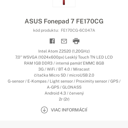
ASUS Fonepad 7 FE170CG
kód produktu:
FE170CG-6C047A
Intel Atom Z2520 (1,20GHz)
7,0" WSVGA (1024x600px) Lesklý Touch TN LED LCD
RAM 1GB DDR3 / interná pamäť EMMC 8GB
3G / WiFi / BT 4.0 / Miracast
čítačka Micro SD / microUSB 2.0
G-sensor / E-Kompas / Light sensor / Proximity sensor / GPS /
A-GPS / GLONASS
Android 4.3 / červený
2r (2r)
VIAC INFORMÁCIÍ