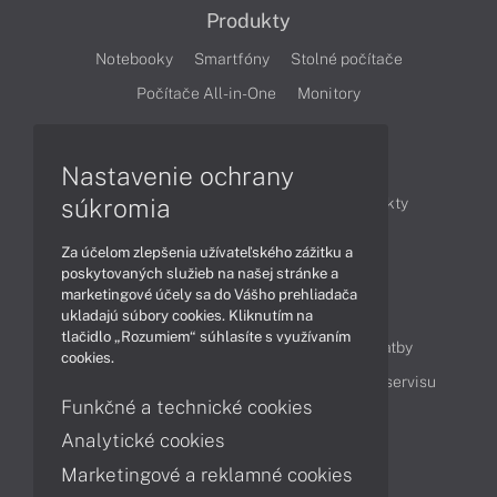
Produkty
Notebooky
Smartfóny
Stolné počítače
Počítače All-in-One
Monitory
Články
Nastavenie ochrany
súkromia
Obchodné informácie
Novinky
Produkty
Technológie
Videá
Za účelom zlepšenia užívateľského zážitku a
poskytovaných služieb na našej stránke a
marketingové účely sa do Vášho prehliadača
Obsah
ukladajú súbory cookies. Kliknutím na
tlačidlo „Rozumiem“ súhlasíte s využívaním
Ako nakupovať
Možnosti doručenia a platby
cookies.
Podpora a servis
Servisné služby
Cenník servisu
Funkčné a technické cookies
Analytické cookies
Kontakty
Marketingové a reklamné cookies
043 4224 771
Obchodné oddelenie