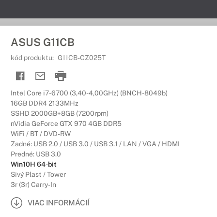
ASUS G11CB
kód produktu:
G11CB-CZ025T
Intel Core i7-6700 (3,40-4,00GHz) (BNCH-8049b)
16GB DDR4 2133MHz
SSHD 2000GB+8GB (7200rpm)
nVidia GeForce GTX 970 4GB DDR5
WiFi / BT / DVD-RW
Zadné: USB 2.0 / USB 3.0 / USB 3.1 / LAN / VGA / HDMI
Predné: USB 3.0
Win10H 64-bit
Sivý Plast / Tower
3r (3r) Carry-In
VIAC INFORMÁCIÍ