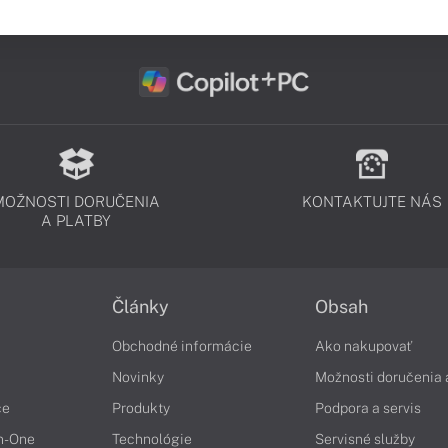
MOŽNOSTI DORUČENIA
KONTAKTUJTE NÁS
A PLATBY
Články
Obsah
Obchodné informácie
Ako nakupovať
Novinky
Možnosti doručenia 
če
Produkty
Podpora a servis
in-One
Technológie
Servisné služby