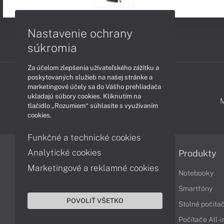
Nastavenie ochrany
súkromia
Za účelom zlepšenia užívateľského zážitku a
poskytovaných služieb na našej stránke a
marketingové účely sa do Vášho prehliadača
ukladajú súbory cookies. Kliknutím na
PODPORA A SERVIS
tlačidlo „Rozumiem“ súhlasíte s využívaním
cookies.
Funkčné a technické cookies
Analytické cookies
Informácie
Produkty
Marketingové a reklamné cookies
Obchodné podmienky
Notebooky
Reklamačné podmienky
Smartfóny
POVOLIŤ VŠETKO
Ochrana osobných údajov
Stolné počíta
Vrátenie tovaru
Počítače All-