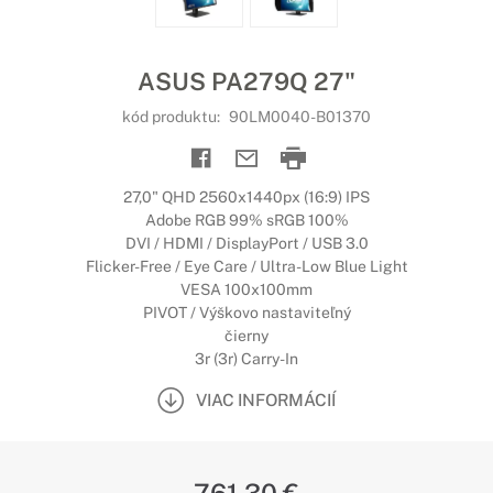
ASUS PA279Q 27"
kód produktu:
90LM0040-B01370
27,0" QHD 2560x1440px (16:9) IPS
Adobe RGB 99% sRGB 100%
DVI / HDMI / DisplayPort / USB 3.0
Flicker-Free / Eye Care / Ultra-Low Blue Light
VESA 100x100mm
PIVOT / Výškovo nastaviteľný
čierny
3r (3r) Carry-In
VIAC INFORMÁCIÍ