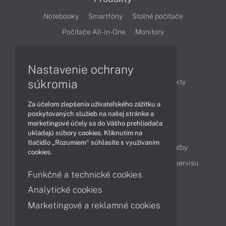
Notebooky
Smartfóny
Stolné počítače
Počítače All-in-One
Monitory
Články
Nastavenie ochrany
súkromia
Obchodné informácie
Novinky
Produkty
Technológie
Videá
Za účelom zlepšenia užívateľského zážitku a
poskytovaných služieb na našej stránke a
marketingové účely sa do Vášho prehliadača
Obsah
ukladajú súbory cookies. Kliknutím na
tlačidlo „Rozumiem“ súhlasíte s využívaním
Ako nakupovať
Možnosti doručenia a platby
cookies.
Podpora a servis
Servisné služby
Cenník servisu
Funkčné a technické cookies
Analytické cookies
Kontakty
Marketingové a reklamné cookies
043 4224 771
Obchodné oddelenie