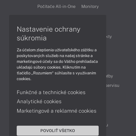
Počítače All-in-One
Monitory
Články
Nastavenie ochrany
súkromia
Obchodné informácie
Novinky
Produkty
Technológie
Videá
Za účelom zlepšenia užívateľského zážitku a
poskytovaných služieb na našej stránke a
marketingové účely sa do Vášho prehliadača
Obsah
ukladajú súbory cookies. Kliknutím na
tlačidlo „Rozumiem“ súhlasíte s využívaním
Ako nakupovať
Možnosti doručenia a platby
cookies.
Podpora a servis
Servisné služby
Cenník servisu
Funkčné a technické cookies
Analytické cookies
Kontakty
Marketingové a reklamné cookies
043 4224 771
Obchodné oddelenie
Servisné oddelenie
Reklamácia tovaru
POVOLIŤ VŠETKO
Objednanie prepravy do servisu