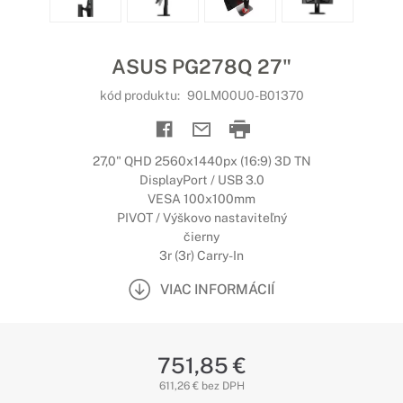
ASUS PG278Q 27"
kód produktu:
90LM00U0-B01370
27,0" QHD 2560x1440px (16:9) 3D TN
DisplayPort / USB 3.0
VESA 100x100mm
PIVOT / Výškovo nastaviteľný
čierny
3r (3r) Carry-In
VIAC INFORMÁCIÍ
751,85 €
611,26 € bez DPH