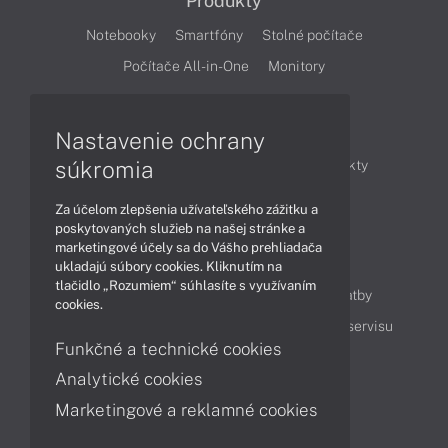
Produkty
Notebooky
Smartfóny
Stolné počítače
Počítače All-in-One
Monitory
Články
Nastavenie ochrany
súkromia
Obchodné informácie
Novinky
Produkty
Technológie
Videá
Za účelom zlepšenia užívateľského zážitku a
poskytovaných služieb na našej stránke a
marketingové účely sa do Vášho prehliadača
Obsah
ukladajú súbory cookies. Kliknutím na
tlačidlo „Rozumiem“ súhlasíte s využívaním
Ako nakupovať
Možnosti doručenia a platby
cookies.
Podpora a servis
Servisné služby
Cenník servisu
Funkčné a technické cookies
Analytické cookies
Kontakty
Marketingové a reklamné cookies
043 4224 771
Obchodné oddelenie