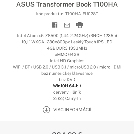
ASUS Transformer Book T100HA
kód produktu:
T100HA-FU028T
Intel Atom x5-Z8500 (1,44-2,24GHz) (BNCH-1235b)
10,1" WXGA 1280x800px Lesklý Touch IPS LED
4GB DDR3 1333MHz
eMMC 64GB
Intel HD Graphics
WiFi / BT / USB 2.0 / USB 3.1 / microUSB 2.0 / microHDMI
bez numerickej klávesnice
bez DVD
Win10H 64-bit
červený Hliník
2r (2r) Carry-In
VIAC INFORMÁCIÍ