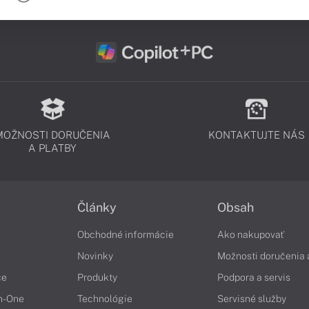
MOŽNOSTI DORUČENIA
KONTAKTUJTE NÁS
A PLATBY
Články
Obsah
Obchodné informácie
Ako nakupovať
Novinky
Možnosti doručenia 
če
Produkty
Podpora a servis
in-One
Technológie
Servisné služby