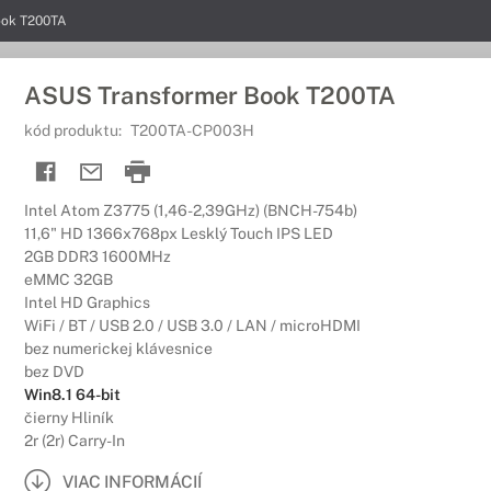
ook T200TA
ASUS Transformer Book T200TA
kód produktu:
T200TA-CP003H
Intel Atom Z3775 (1,46-2,39GHz) (BNCH-754b)
11,6" HD 1366x768px Lesklý Touch IPS LED
2GB DDR3 1600MHz
eMMC 32GB
Intel HD Graphics
WiFi / BT / USB 2.0 / USB 3.0 / LAN / microHDMI
bez numerickej klávesnice
bez DVD
Win8.1 64-bit
čierny Hliník
2r (2r) Carry-In
VIAC INFORMÁCIÍ