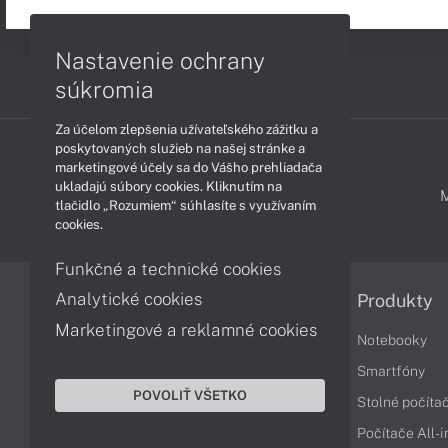
Nastavenie ochrany
súkromia
Za účelom zlepšenia užívateľského zážitku a
poskytovaných služieb na našej stránke a
marketingové účely sa do Vášho prehliadača
ukladajú súbory cookies. Kliknutím na
PODPORA A SERVIS
tlačidlo „Rozumiem“ súhlasíte s využívaním
cookies.
Funkčné a technické cookies
Analytické cookies
Informácie
Produkty
Marketingové a reklamné cookies
Obchodné podmienky
Notebooky
Reklamačné podmienky
Smartfóny
POVOLIŤ VŠETKO
Ochrana osobných údajov
Stolné počíta
Vrátenie tovaru
Počítače All-