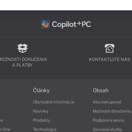
MOŽNOSTI DORUČENIA
KONTAKTUJTE NÁS
A PLATBY
Články
Obsah
Obchodné informácie
Ako nakupovať
Novinky
Možnosti doručenia 
če
Produkty
Podpora a servis
in-One
Technológie
Servisné služby