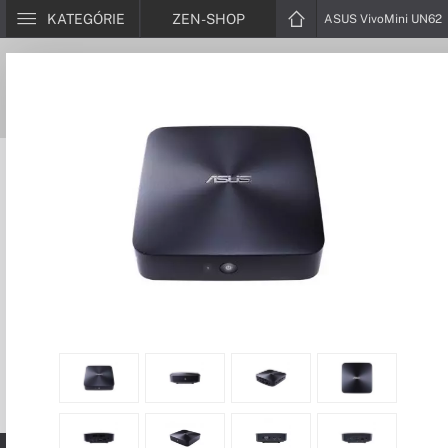
KATEGÓRIE
ZEN-SHOP
ASUS VivoMini UN62