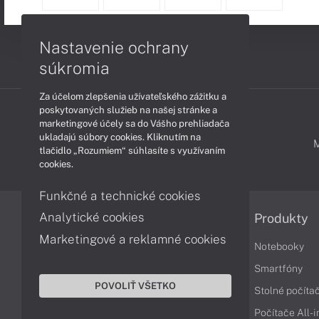
Nastavenie ochrany
súkromia
Za účelom zlepšenia užívateľského zážitku a
poskytovaných služieb na našej stránke a
marketingové účely sa do Vášho prehliadača
ukladajú súbory cookies. Kliknutím na
PODPORA A SERVIS
tlačidlo „Rozumiem“ súhlasíte s využívaním
cookies.
Funkčné a technické cookies
Analytické cookies
Informácie
Produkty
Marketingové a reklamné cookies
Obchodné podmienky
Notebooky
Reklamačné podmienky
Smartfóny
POVOLIŤ VŠETKO
Ochrana osobných údajov
Stolné počíta
Vrátenie tovaru
Počítače All-