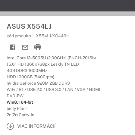
ASUS X554LJ
kód produktu:
X554LJ-XO449H
Intel Core i3-5005U (2,00GHz) (BNCH-2016b)
15,6" HD 1366x768px Lesklý TN LED
4GB DDR3 1600MHz
HDD 1000GB (5400rpm)
nVidia GeForce 920M 2GB DDR3
WiFi / BT / USB 2.0 / USB 3.0 / LAN / VGA / HDMI
DVD-RW
Win8.1 64-bit
biely Plast
2r (2r) Carry-In
VIAC INFORMÁCIÍ