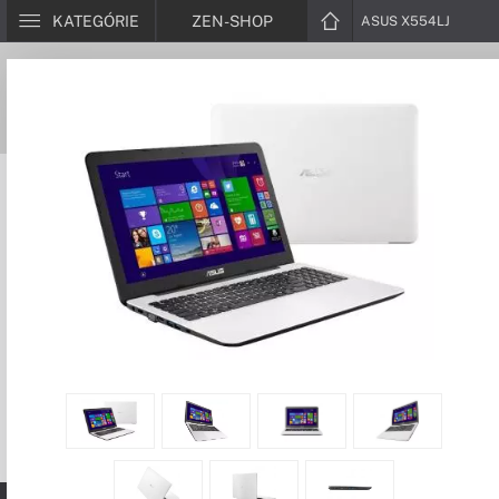
KATEGÓRIE
ZEN-SHOP
ASUS X554LJ