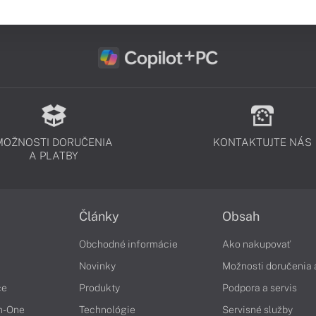
MOŽNOSTI DORUČENIA
KONTAKTUJTE NÁS
A PLATBY
Články
Obsah
Obchodné informácie
Ako nakupovať
Novinky
Možnosti doručenia 
če
Produkty
Podpora a servis
in-One
Technológie
Servisné služby