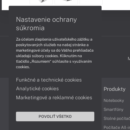
Nastavenie ochrany
súkromia
Za účelom zlepšenia užívateľského zážitku a
poskytovaných služieb na našej stránke a
marketingové účely sa do Vášho prehliadača
ukladajú súbory cookies. Kliknutím na
PODPORA A SERVIS
tlačidlo „Rozumiem“ súhlasíte s využívaním
cookies.
Funkčné a technické cookies
Analytické cookies
Informácie
Produkty
Marketingové a reklamné cookies
Obchodné podmienky
Notebooky
Reklamačné podmienky
Smartfóny
POVOLIŤ VŠETKO
Ochrana osobných údajov
Stolné počíta
Vrátenie tovaru
Počítače All-