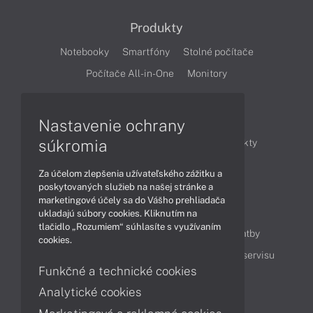
Produkty
Notebooky
Smartfóny
Stolné počítače
Počítače All-in-One
Monitory
Články
Nastavenie ochrany
súkromia
Obchodné informácie
Novinky
Produkty
Technológie
Videá
Za účelom zlepšenia užívateľského zážitku a
poskytovaných služieb na našej stránke a
marketingové účely sa do Vášho prehliadača
Obsah
ukladajú súbory cookies. Kliknutím na
tlačidlo „Rozumiem“ súhlasíte s využívaním
Ako nakupovať
Možnosti doručenia a platby
cookies.
Podpora a servis
Servisné služby
Cenník servisu
Funkčné a technické cookies
Analytické cookies
Kontakty