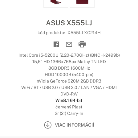
ASUS X555LJ
kód produktu:
X555LJ-XO214H
Intel Core i5-5200U (2,20-2,70GHz) (BNCH-2499b)
15,6" HD 1366x768px Matný TN LED
8GB DDR3 1600MHz
HDD 1000GB (5400rpm)
nVidia GeForce 920M 2GB DDR3
WiFi / BT / USB 2.0 / USB 3.0 / LAN / VGA / HDMI
DVD-RW
Win8.1 64-bit
červený Plast
2r (2r) Carry-In
VIAC INFORMÁCIÍ