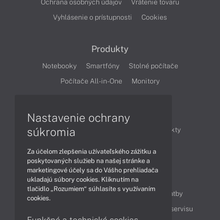
Ochrana osobných údajov
Vrátenie tovaru
Vyhlásenie o prístupnosti
Cookies
Produkty
Notebooky
Smartfóny
Stolné počítače
Počítače All-in-One
Monitory
Články
Nastavenie ochrany
súkromia
Obchodné informácie
Novinky
Produkty
Technológie
Videá
Za účelom zlepšenia užívateľského zážitku a
poskytovaných služieb na našej stránke a
marketingové účely sa do Vášho prehliadača
Obsah
ukladajú súbory cookies. Kliknutím na
tlačidlo „Rozumiem“ súhlasíte s využívaním
Ako nakupovať
Možnosti doručenia a platby
cookies.
Podpora a servis
Servisné služby
Cenník servisu
Funkčné a technické cookies