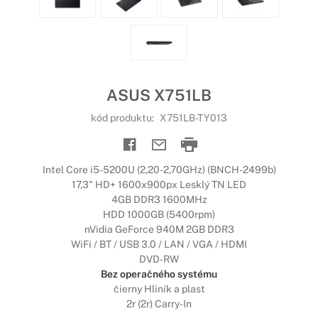
ASUS X751LB
kód produktu:
X751LB-TY013
Intel Core i5-5200U (2,20-2,70GHz) (BNCH-2499b)
17,3" HD+ 1600x900px Lesklý TN LED
4GB DDR3 1600MHz
HDD 1000GB (5400rpm)
nVidia GeForce 940M 2GB DDR3
WiFi / BT / USB 3.0 / LAN / VGA / HDMI
DVD-RW
Bez operačného systému
čierny Hliník a plast
2r (2r) Carry-In