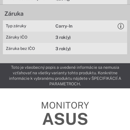
Záruka
Typ záruky
Carry-In
Záruky IČO
3 rok(y)
Záruka bez IČO
3 rok(y)
Toto je všeobecný popis a uvedené informácie sa nemusia
vzťahovať na všetky varianty tohto produktu. Konkrétne
informácie k vybranému produktu nájdete v ŠPECIFIKÁCIÍ A
PARAMETROCH.
MONITORY
ASUS