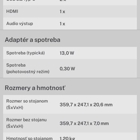
HDMI
1 x
Audio výstup
1 x
Adaptér a spotreba
Spotreba (typická)
13,0 W
Spotreba
0,30 W
(pohotovostný režim)
Rozmery a hmotnosť
Rozmer so stojanom
359,7 x 247,1 x 20,6 mm
(ŠxVxH)
Rozmer bez stojanu
359,7 x 247,1 x 7,0 mm
(ŠxVxH)
Hmotnosť so stojanom
1,20 kg