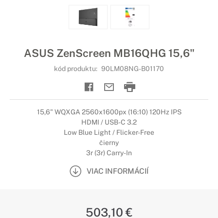
ASUS ZenScreen MB16QHG 15,6"
kód produktu:
90LM08NG-B01170
15,6" WQXGA 2560x1600px (16:10) 120Hz IPS
HDMI / USB-C 3.2
Low Blue Light / Flicker-Free
čierny
3r (3r) Carry-In
VIAC INFORMÁCIÍ
503,10 €