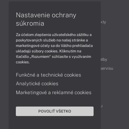
Články
Nastavenie ochrany
súkromia
Obchodné informácie
Novinky
Produkty
Technológie
Videá
Za účelom zlepšenia užívateľského zážitku a
poskytovaných služieb na našej stránke a
marketingové účely sa do Vášho prehliadača
Obsah
ukladajú súbory cookies. Kliknutím na
tlačidlo „Rozumiem“ súhlasíte s využívaním
Ako nakupovať
Možnosti doručenia a platby
cookies.
Podpora a servis
Servisné služby
Cenník servisu
Funkčné a technické cookies
Analytické cookies
Kontakty
Marketingové a reklamné cookies
043 4224 771
Obchodné oddelenie
Servisné oddelenie
Reklamácia tovaru
POVOLIŤ VŠETKO
Objednanie prepravy do servisu
TeamViewer (vzdialená podpora)