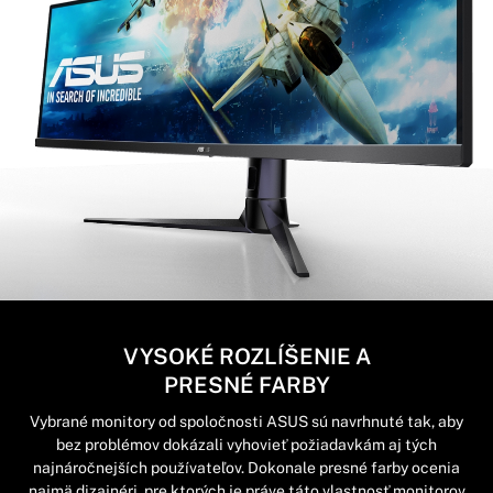
VYSOKÉ ROZLÍŠENIE A
PRESNÉ FARBY
Vybrané monitory od spoločnosti ASUS sú navrhnuté tak, aby
bez problémov dokázali vyhovieť požiadavkám aj tých
najnáročnejších používateľov. Dokonale presné farby ocenia
najmä dizajnéri, pre ktorých je práve táto vlastnosť monitorov