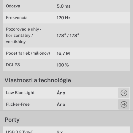
Odozva
5,0 ms
Frekvencia
120 Hz
Pozorovacie uhly -
horizontálny /
178° / 178°
vertikálny
Počet farieb (miliónov)
16,7 M
DCI-P3
100 %
Vlastnosti a technológie
Low Blue Light
Áno
Flicker-Free
Áno
Porty
USB 3.2 Typ-C
2 x