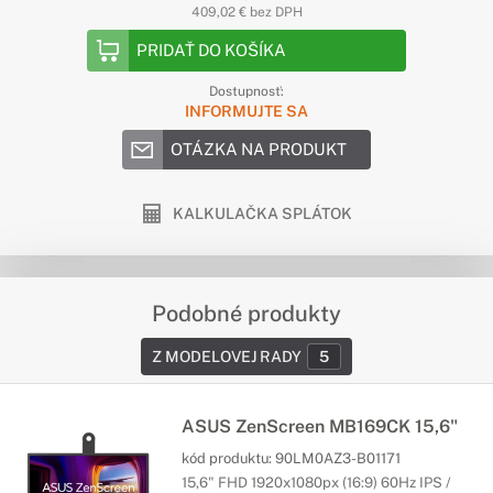
409,02 € bez DPH
PRIDAŤ DO KOŠÍKA
Dostupnosť:
INFORMUJTE SA
OTÁZKA NA PRODUKT
KALKULAČKA SPLÁTOK
Podobné produkty
Z MODELOVEJ RADY
5
ASUS ZenScreen MB169CK 15,6"
kód produktu:
90LM0AZ3-B01171
15,6" FHD 1920x1080px (16:9) 60Hz IPS /