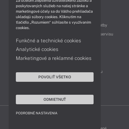
Za účelom zlepšenia užívateľského zážitku a
poskytovaných služieb na našej stránke a
marketingové účely sa do Vášho prehliadača
Obsah
ukladajú súbory cookies. Kliknutím na
tlačidlo „Rozumiem“ súhlasíte s využívaním
Ako nakupovať
Možnosti doručenia a platby
cookies.
Podpora a servis
Servisné služby
Cenník servisu
Funkčné a technické cookies
Analytické cookies
Kontakty
Marketingové a reklamné cookies
043 4224 771
Obchodné oddelenie
Servisné oddelenie
Reklamácia tovaru
POVOLIŤ VŠETKO
Objednanie prepravy do servisu
TeamViewer (vzdialená podpora)
ODMIETNUŤ
PODROBNÉ NASTAVENIA
ZEN-SHOP © 2015 - 2026 Všetky práva vyhradené