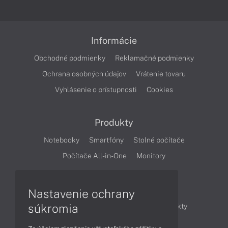
Informácie
Obchodné podmienky
Reklamačné podmienky
Ochrana osobných údajov
Vrátenie tovaru
Vyhlásenie o prístupnosti
Cookies
Produkty
Notebooky
Smartfóny
Stolné počítače
Počítače All-in-One
Monitory
Články
Nastavenie ochrany
súkromia
Obchodné informácie
Novinky
Produkty
Technológie
Videá