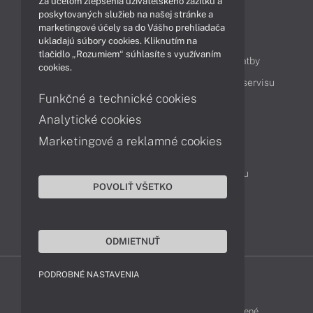
Za účelom zlepšenia užívateľského zážitku a
poskytovaných služieb na našej stránke a
marketingové účely sa do Vášho prehliadača
Obsah
ukladajú súbory cookies. Kliknutím na
tlačidlo „Rozumiem“ súhlasíte s využívaním
Ako nakupovať
Možnosti doručenia a platby
cookies.
Podpora a servis
Servisné služby
Cenník servisu
Funkčné a technické cookies
Analytické cookies
Kontakty
Marketingové a reklamné cookies
043 4224 771
Obchodné oddelenie
Servisné oddelenie
Reklamácia tovaru
POVOLIŤ VŠETKO
Objednanie prepravy do servisu
TeamViewer (vzdialená podpora)
ODMIETNUŤ
PODROBNÉ NASTAVENIA
ZEN-SHOP © 2015 - 2026 Všetky práva vyhradené