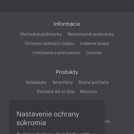
Informácie
Obchodné podmienky
Reklamačné podmienky
Ochrana osobných údajov
Vrátenie tovaru
Vyhlásenie o prístupnosti
Cookies
Produkty
Notebooky
Smartfóny
Stolné počítače
Počítače All-in-One
Monitory
Články
Nastavenie ochrany
súkromia
Obchodné informácie
Novinky
Produkty
Technológie
Videá