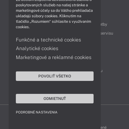
poskytovaných služieb na našej stránke a
marketingové účely sa do Vášho prehliadača
Obsah
ukladajú súbory cookies. Kliknutím na
tlačidlo „Rozumiem“ súhlasíte s využívaním
Ako nakupovať
Možnosti doručenia a platby
cookies.
Podpora a servis
Servisné služby
Cenník servisu
Funkčné a technické cookies
Analytické cookies
Kontakty
Marketingové a reklamné cookies
043 4224 771
Obchodné oddelenie
Servisné oddelenie
Reklamácia tovaru
POVOLIŤ VŠETKO
Objednanie prepravy do servisu
TeamViewer (vzdialená podpora)
ODMIETNUŤ
PODROBNÉ NASTAVENIA
ZEN-SHOP © 2015 - 2026 Všetky práva vyhradené