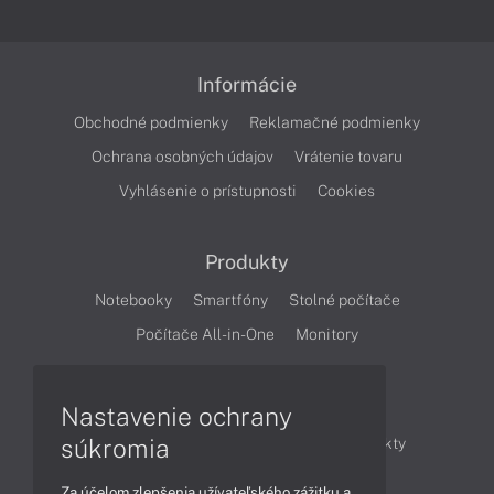
Informácie
Obchodné podmienky
Reklamačné podmienky
Ochrana osobných údajov
Vrátenie tovaru
Vyhlásenie o prístupnosti
Cookies
Produkty
Notebooky
Smartfóny
Stolné počítače
Počítače All-in-One
Monitory
Články
Nastavenie ochrany
súkromia
Obchodné informácie
Novinky
Produkty
Technológie
Videá
Za účelom zlepšenia užívateľského zážitku a