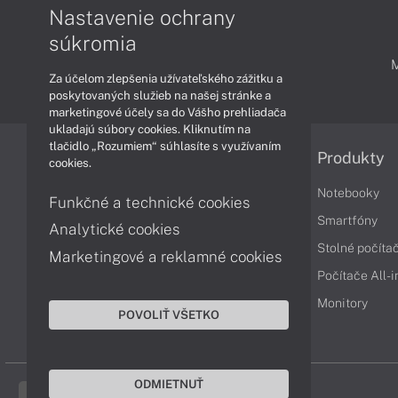
Nastavenie ochrany
súkromia
PODPORA A SERVIS
Za účelom zlepšenia užívateľského zážitku a
poskytovaných služieb na našej stránke a
marketingové účely sa do Vášho prehliadača
ukladajú súbory cookies. Kliknutím na
tlačidlo „Rozumiem“ súhlasíte s využívaním
Informácie
Produkty
cookies.
Obchodné podmienky
Notebooky
Funkčné a technické cookies
Reklamačné podmienky
Smartfóny
Analytické cookies
Ochrana osobných údajov
Stolné počíta
Marketingové a reklamné cookies
Vrátenie tovaru
Počítače All-
Vyhlásenie o prístupnosti
Monitory
POVOLIŤ VŠETKO
Cookies
ODMIETNUŤ