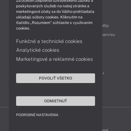
Za účelom zlepšenia užívateľského zážitku a
poskytovaných služieb na našej stránke a
marketingové účely sa do Vášho prehliadača
Obsah
ukladajú súbory cookies. Kliknutím na
tlačidlo „Rozumiem“ súhlasíte s využívaním
Ako nakupovať
Možnosti doručenia a platby
cookies.
Podpora a servis
Servisné služby
Cenník servisu
Funkčné a technické cookies
Analytické cookies
Kontakty
Marketingové a reklamné cookies
043 4224 771
Obchodné oddelenie
Servisné oddelenie
Reklamácia tovaru
POVOLIŤ VŠETKO
Objednanie prepravy do servisu
TeamViewer (vzdialená podpora)
ODMIETNUŤ
PODROBNÉ NASTAVENIA
ZEN-SHOP © 2015 - 2026 Všetky práva vyhradené