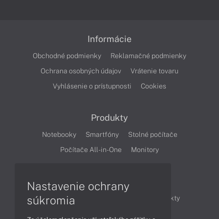
Informácie
Obchodné podmienky
Reklamačné podmienky
Ochrana osobných údajov
Vrátenie tovaru
Vyhlásenie o prístupnosti
Cookies
Produkty
Notebooky
Smartfóny
Stolné počítače
Počítače All-in-One
Monitory
Články
Nastavenie ochrany
súkromia
Obchodné informácie
Novinky
Produkty
Technológie
Videá