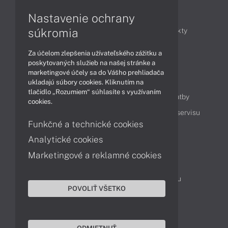
Články
Nastavenie ochrany
súkromia
Obchodné informácie
Novinky
Produkty
Technológie
Videá
Za účelom zlepšenia užívateľského zážitku a
poskytovaných služieb na našej stránke a
marketingové účely sa do Vášho prehliadača
Obsah
ukladajú súbory cookies. Kliknutím na
tlačidlo „Rozumiem“ súhlasíte s využívaním
Ako nakupovať
Možnosti doručenia a platby
cookies.
Podpora a servis
Servisné služby
Cenník servisu
Funkčné a technické cookies
Analytické cookies
Kontakty
Marketingové a reklamné cookies
043 4224 771
Obchodné oddelenie
Servisné oddelenie
Reklamácia tovaru
POVOLIŤ VŠETKO
Objednanie prepravy do servisu
TeamViewer (vzdialená podpora)