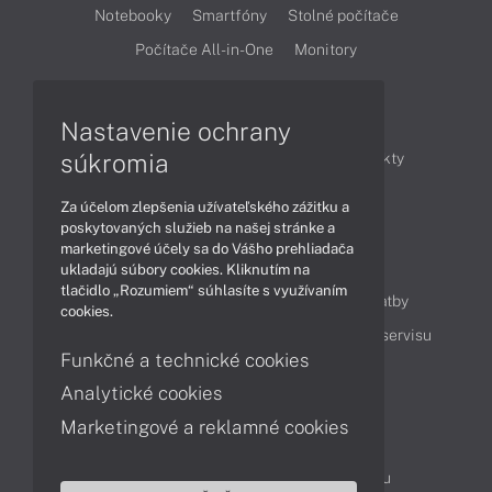
Notebooky
Smartfóny
Stolné počítače
Počítače All-in-One
Monitory
Články
Nastavenie ochrany
súkromia
Obchodné informácie
Novinky
Produkty
Technológie
Videá
Za účelom zlepšenia užívateľského zážitku a
poskytovaných služieb na našej stránke a
marketingové účely sa do Vášho prehliadača
Obsah
ukladajú súbory cookies. Kliknutím na
tlačidlo „Rozumiem“ súhlasíte s využívaním
Ako nakupovať
Možnosti doručenia a platby
cookies.
Podpora a servis
Servisné služby
Cenník servisu
Funkčné a technické cookies
Analytické cookies
Kontakty
Marketingové a reklamné cookies
043 4224 771
Obchodné oddelenie
Servisné oddelenie
Reklamácia tovaru