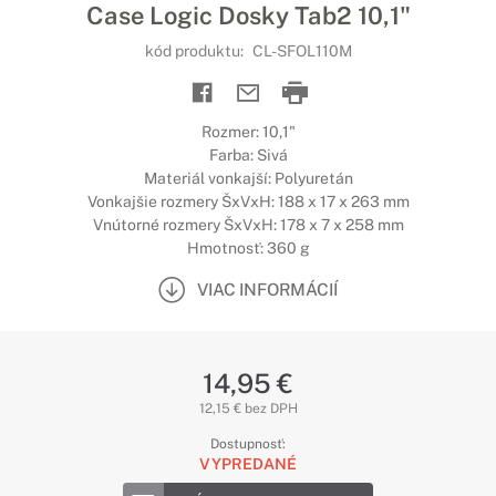
Case Logic Dosky Tab2 10,1"
kód produktu:
CL-SFOL110M
Rozmer: 10,1"
Farba: Sivá
Materiál vonkajší: Polyuretán
Vonkajšie rozmery ŠxVxH: 188 x 17 x 263 mm
Vnútorné rozmery ŠxVxH: 178 x 7 x 258 mm
Hmotnosť: 360 g
VIAC INFORMÁCIÍ
14,95 €
12,15 € bez DPH
Dostupnosť:
VYPREDANÉ