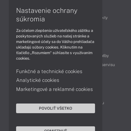
Články
Nastavenie ochrany
súkromia
Obchodné informácie
Novinky
Produkty
Technológie
Videá
Za účelom zlepšenia užívateľského zážitku a
poskytovaných služieb na našej stránke a
marketingové účely sa do Vášho prehliadača
Obsah
ukladajú súbory cookies. Kliknutím na
tlačidlo „Rozumiem“ súhlasíte s využívaním
Ako nakupovať
Možnosti doručenia a platby
cookies.
Podpora a servis
Servisné služby
Cenník servisu
Funkčné a technické cookies
Analytické cookies
Kontakty
Marketingové a reklamné cookies
043 4224 771
Obchodné oddelenie
Servisné oddelenie
Reklamácia tovaru
POVOLIŤ VŠETKO
Objednanie prepravy do servisu
TeamViewer (vzdialená podpora)