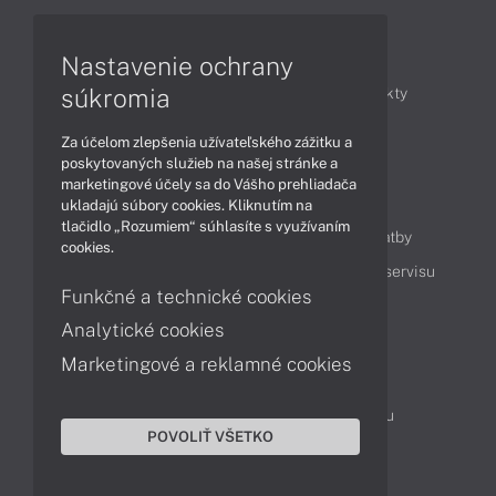
Články
Nastavenie ochrany
súkromia
Obchodné informácie
Novinky
Produkty
Technológie
Videá
Za účelom zlepšenia užívateľského zážitku a
poskytovaných služieb na našej stránke a
marketingové účely sa do Vášho prehliadača
Obsah
ukladajú súbory cookies. Kliknutím na
tlačidlo „Rozumiem“ súhlasíte s využívaním
Ako nakupovať
Možnosti doručenia a platby
cookies.
Podpora a servis
Servisné služby
Cenník servisu
Funkčné a technické cookies
Analytické cookies
Kontakty
Marketingové a reklamné cookies
043 4224 771
Obchodné oddelenie
Servisné oddelenie
Reklamácia tovaru
POVOLIŤ VŠETKO
Objednanie prepravy do servisu
TeamViewer (vzdialená podpora)