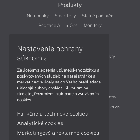
Produkty
Notebooky
Smartfóny
Stolné počítače
Počítače All-in-One
Monitory
Články
Nastavenie ochrany
súkromia
Obchodné informácie
Novinky
Produkty
Technológie
Videá
Za účelom zlepšenia užívateľského zážitku a
poskytovaných služieb na našej stránke a
marketingové účely sa do Vášho prehliadača
Obsah
ukladajú súbory cookies. Kliknutím na
tlačidlo „Rozumiem“ súhlasíte s využívaním
Ako nakupovať
Možnosti doručenia a platby
cookies.
Podpora a servis
Servisné služby
Cenník servisu
Funkčné a technické cookies
Analytické cookies
Kontakty
Marketingové a reklamné cookies
043 4224 771
Obchodné oddelenie