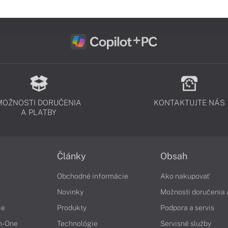
MOŽNOSTI DORUČENIA
KONTAKTUJTE NÁS
A PLATBY
Články
Obsah
Obchodné informácie
Ako nakupovať
Novinky
Možnosti doručenia 
če
Produkty
Podpora a servis
in-One
Technológie
Servisné služby