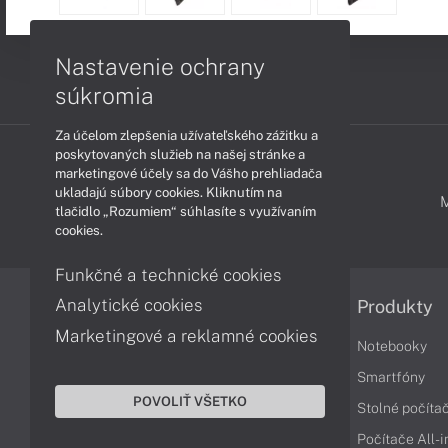
Nastavenie ochrany
súkromia
Za účelom zlepšenia užívateľského zážitku a
poskytovaných služieb na našej stránke a
marketingové účely sa do Vášho prehliadača
ukladajú súbory cookies. Kliknutím na
PODPORA A SERVIS
tlačidlo „Rozumiem“ súhlasíte s využívaním
cookies.
Funkčné a technické cookies
Analytické cookies
Informácie
Produkty
Marketingové a reklamné cookies
Obchodné podmienky
Notebooky
Reklamačné podmienky
Smartfóny
POVOLIŤ VŠETKO
Ochrana osobných údajov
Stolné počíta
Vrátenie tovaru
Počítače All-