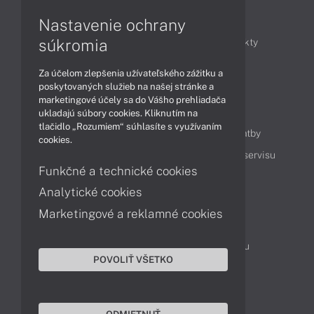
Články
Nastavenie ochrany
súkromia
Obchodné informácie
Novinky
Produkty
Technológie
Videá
Za účelom zlepšenia užívateľského zážitku a
poskytovaných služieb na našej stránke a
marketingové účely sa do Vášho prehliadača
Obsah
ukladajú súbory cookies. Kliknutím na
tlačidlo „Rozumiem“ súhlasíte s využívaním
Ako nakupovať
Možnosti doručenia a platby
cookies.
Podpora a servis
Servisné služby
Cenník servisu
Funkčné a technické cookies
Analytické cookies
Kontakty
Marketingové a reklamné cookies
043 4224 771
Obchodné oddelenie
Servisné oddelenie
Reklamácia tovaru
POVOLIŤ VŠETKO
Objednanie prepravy do servisu
TeamViewer (vzdialená podpora)