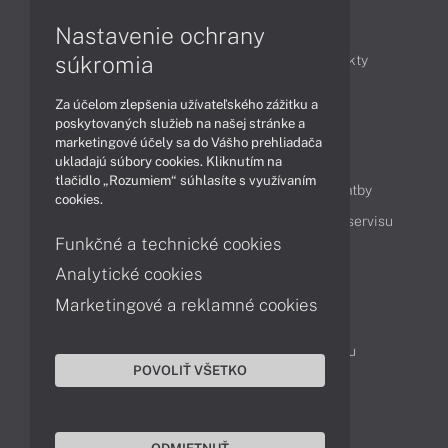
Články
Nastavenie ochrany
súkromia
Obchodné informácie
Novinky
Produkty
Technológie
Videá
Za účelom zlepšenia užívateľského zážitku a
poskytovaných služieb na našej stránke a
marketingové účely sa do Vášho prehliadača
Obsah
ukladajú súbory cookies. Kliknutím na
tlačidlo „Rozumiem“ súhlasíte s využívaním
Ako nakupovať
Možnosti doručenia a platby
cookies.
Podpora a servis
Servisné služby
Cenník servisu
Funkčné a technické cookies
Analytické cookies
Kontakty
Marketingové a reklamné cookies
043 4224 771
Obchodné oddelenie
Servisné oddelenie
Reklamácia tovaru
POVOLIŤ VŠETKO
Objednanie prepravy do servisu
TeamViewer (vzdialená podpora)