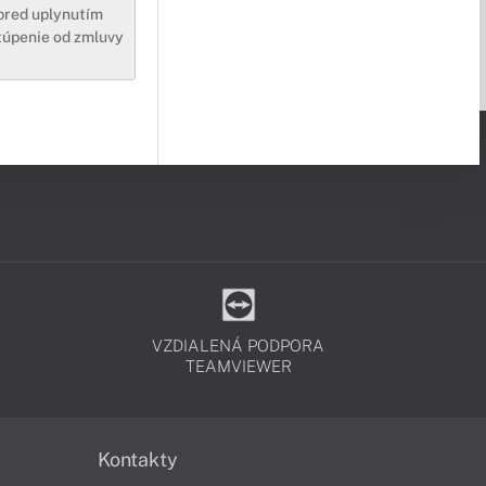
pred uplynutím
túpenie od zmluvy
VZDIALENÁ PODPORA
TEAMVIEWER
Kontakty