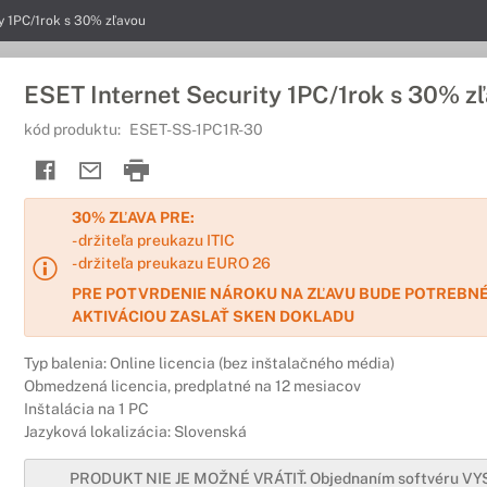
y 1PC/1rok s 30% zľavou
ESET Internet Security 1PC/1rok s 30% z
kód produktu:
ESET-SS-1PC1R-30
30% ZĽAVA PRE:
- držiteľa preukazu ITIC
- držiteľa preukazu EURO 26
PRE POTVRDENIE NÁROKU NA ZĽAVU BUDE POTREBNÉ
AKTIVÁCIOU ZASLAŤ SKEN DOKLADU
Typ balenia: Online licencia (bez inštalačného média)
Obmedzená licencia, predplatné na 12 mesiacov
Inštalácia na 1 PC
Jazyková lokalizácia: Slovenská
PRODUKT NIE JE MOŽNÉ VRÁTIŤ. Objednaním softvéru V