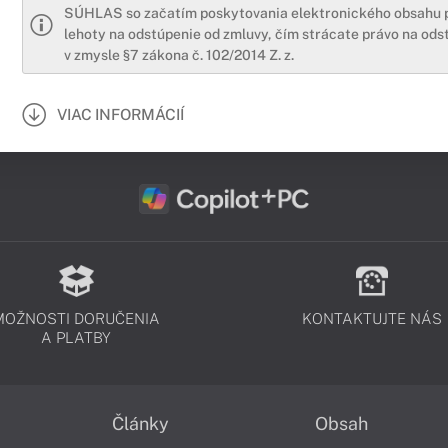
SÚHLAS so začatím poskytovania elektronického obsahu 
lehoty na odstúpenie od zmluvy, čím strácate právo na ods
v zmysle §7 zákona č. 102/2014 Z. z.
VIAC INFORMÁCIÍ
MOŽNOSTI DORUČENIA
KONTAKTUJTE NÁS
A PLATBY
Články
Obsah