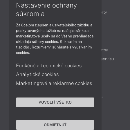
Články
Nastavenie ochrany
súkromia
Obchodné informácie
Novinky
Produkty
Technológie
Videá
Za účelom zlepšenia užívateľského zážitku a
poskytovaných služieb na našej stránke a
marketingové účely sa do Vášho prehliadača
Obsah
ukladajú súbory cookies. Kliknutím na
tlačidlo „Rozumiem“ súhlasíte s využívaním
Ako nakupovať
Možnosti doručenia a platby
cookies.
Podpora a servis
Servisné služby
Cenník servisu
Funkčné a technické cookies
Analytické cookies
Kontakty
Marketingové a reklamné cookies
043 4224 771
Obchodné oddelenie
Servisné oddelenie
Reklamácia tovaru
POVOLIŤ VŠETKO
Objednanie prepravy do servisu
TeamViewer (vzdialená podpora)
ODMIETNUŤ