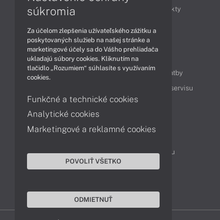
súkromia
Obchodné informácie
Novinky
Produkty
Technológie
Videá
Za účelom zlepšenia užívateľského zážitku a
poskytovaných služieb na našej stránke a
marketingové účely sa do Vášho prehliadača
Obsah
ukladajú súbory cookies. Kliknutím na
tlačidlo „Rozumiem“ súhlasíte s využívaním
Ako nakupovať
Možnosti doručenia a platby
cookies.
Podpora a servis
Servisné služby
Cenník servisu
Funkčné a technické cookies
Analytické cookies
Kontakty
Marketingové a reklamné cookies
043 4224 771
Obchodné oddelenie
Servisné oddelenie
Reklamácia tovaru
POVOLIŤ VŠETKO
Objednanie prepravy do servisu
TeamViewer (vzdialená podpora)
ODMIETNUŤ