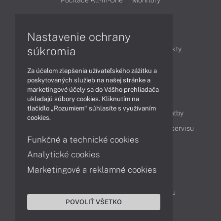
Počítače All-in-One
Monitory
Články
Nastavenie ochrany
súkromia
Obchodné informácie
Novinky
Produkty
Technológie
Videá
Za účelom zlepšenia užívateľského zážitku a
poskytovaných služieb na našej stránke a
marketingové účely sa do Vášho prehliadača
Obsah
ukladajú súbory cookies. Kliknutím na
tlačidlo „Rozumiem“ súhlasíte s využívaním
Ako nakupovať
Možnosti doručenia a platby
cookies.
Podpora a servis
Servisné služby
Cenník servisu
Funkčné a technické cookies
Analytické cookies
Kontakty
Marketingové a reklamné cookies
043 4224 771
Obchodné oddelenie
Servisné oddelenie
Reklamácia tovaru
POVOLIŤ VŠETKO
Objednanie prepravy do servisu