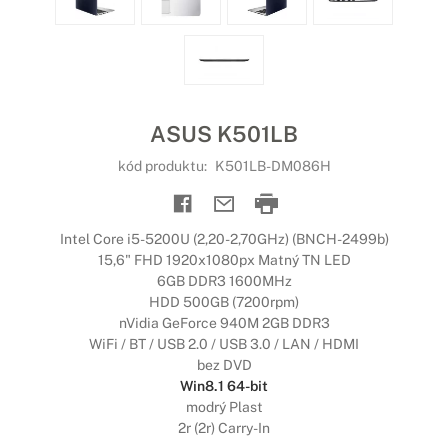
ASUS K501LB
kód produktu:
K501LB-DM086H
Intel Core i5-5200U (2,20-2,70GHz) (BNCH-2499b)
15,6" FHD 1920x1080px Matný TN LED
6GB DDR3 1600MHz
HDD 500GB (7200rpm)
nVidia GeForce 940M 2GB DDR3
WiFi / BT / USB 2.0 / USB 3.0 / LAN / HDMI
bez DVD
Win8.1 64-bit
modrý Plast
2r (2r) Carry-In