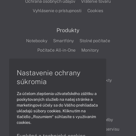
Ochrana osobných údajov
Vrátenie tovaru
Vyhlásenie o prístupnosti
Cookies
Produkty
Notebooky
Smartfóny
Stolné počítače
Počítače All-in-One
Monitory
Články
Nastavenie ochrany
súkromia
Obchodné informácie
Novinky
Produkty
Technológie
Videá
Za účelom zlepšenia užívateľského zážitku a
poskytovaných služieb na našej stránke a
marketingové účely sa do Vášho prehliadača
Obsah
ukladajú súbory cookies. Kliknutím na
tlačidlo „Rozumiem“ súhlasíte s využívaním
Ako nakupovať
Možnosti doručenia a platby
cookies.
Podpora a servis
Servisné služby
Cenník servisu
Funkčné a technické cookies