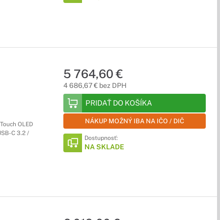
5 764,60 €
4 686,67 € bez DPH
PRIDAŤ DO KOŠÍKA
NÁKUP MOŽNÝ IBA NA IČO / DIČ
 Touch OLED
SB-C 3.2 /
Dostupnosť:
NA SKLADE