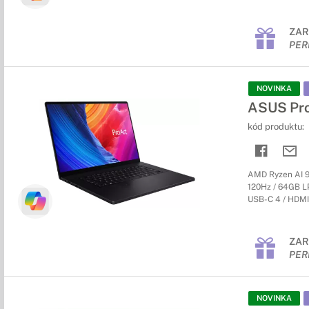
ZAR
PER
NOVINKA
ASUS Pr
kód produktu:
AMD Ryzen AI 9
120Hz / 64GB LP
USB-C 4 / HDMI 
ZAR
PER
NOVINKA