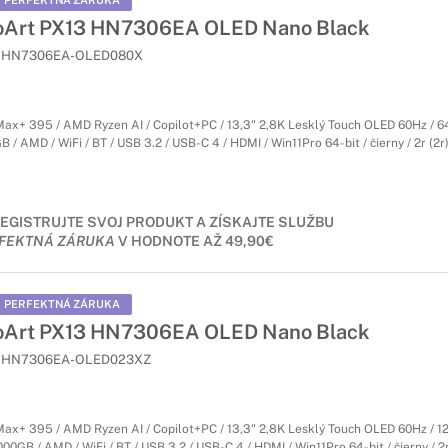
PERFEKTNÁ ZÁRUKA
oArt PX13 HN7306EA OLED Nano Black
HN7306EA-OLED080X
ax+ 395 / AMD Ryzen AI / Copilot+PC / 13,3" 2,8K Lesklý Touch OLED 60Hz / 
/ AMD / WiFi / BT / USB 3.2 / USB-C 4 / HDMI / Win11Pro 64-bit / čierny / 2r (2r
EGISTRUJTE SVOJ PRODUKT A ZÍSKAJTE SLUŽBU
FEKTNÁ ZÁRUKA
V HODNOTE AŽ 49,90€
PERFEKTNÁ ZÁRUKA
oArt PX13 HN7306EA OLED Nano Black
HN7306EA-OLED023XZ
ax+ 395 / AMD Ryzen AI / Copilot+PC / 13,3" 2,8K Lesklý Touch OLED 60Hz / 
0GB / AMD / WiFi / BT / USB 3.2 / USB-C 4 / HDMI / Win11Pro 64-bit / čierny / 2r 