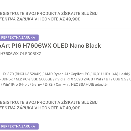
EGISTRUJTE SVOJ PRODUKT A ZÍSKAJTE SLUŽBU
FEKTNÁ ZÁRUKA
V HODNOTE AŽ 49,90€
PERFEKTNÁ ZÁRUKA
oArt P16 H7606WX OLED Nano Black
H7606WX-OLED081XZ
 HX 370 (BNCH-35204b) / AMD Ryzen AI / Copilot+PC / 16,0" UHD+ (4K) Lesklý
DDR5x / M.2 PCIe SSD 2000GB / nVidia RTX 5090 24GB / WiFi / BT / USB 3.2 / U
/ Win11Pro 64-bit / čierny / 2r (2r) Carry-In, NEOBSAHUJE adaptér
EGISTRUJTE SVOJ PRODUKT A ZÍSKAJTE SLUŽBU
FEKTNÁ ZÁRUKA
V HODNOTE AŽ 49,90€
PERFEKTNÁ ZÁRUKA