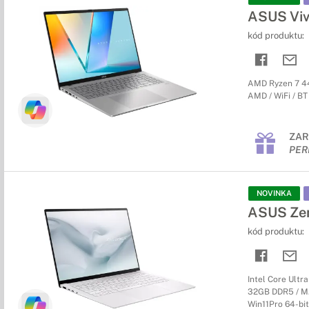
ASUS Viv
kód produktu:
AMD Ryzen 7 44
AMD / WiFi / BT 
ZAR
PER
NOVINKA
ASUS Zen
kód produktu:
Intel Core Ultr
32GB DDR5 / M.2
Win11Pro 64-bit