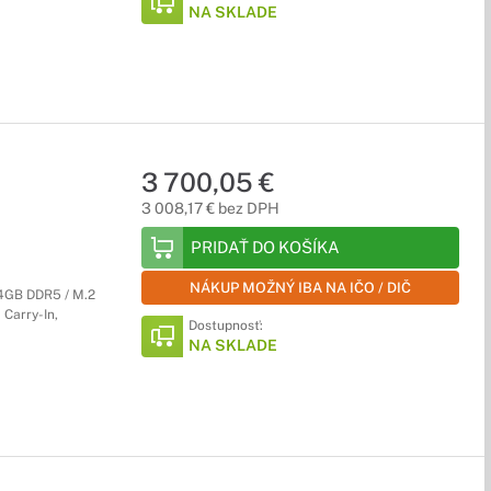
NA SKLADE
3 700,05 €
3 008,17 € bez DPH
PRIDAŤ DO KOŠÍKA
NÁKUP MOŽNÝ IBA NA IČO / DIČ
64GB DDR5 / M.2
 Carry-In,
Dostupnosť:
NA SKLADE