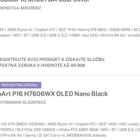
M1607GA-MB036WZ
5 / AMD Ryzen AI / Copilot+PC / 16,0" FHD+ Matný IPS 60Hz / 32GB DDR5 / M.
eon / WiFi / BT / USB 3.2 / USB-C 3.2 / HDMI / bez DVD / Win11H 64-bit / striebor
EGISTRUJTE SVOJ PRODUKT A ZÍSKAJTE SLUŽBU
FEKTNÁ ZÁRUKA
V HODNOTE AŽ 49,90€
PERFEKTNÁ ZÁRUKA
oArt P16 H7606WX OLED Nano Black
H7606WW-OLED076XZ
 HX 370 (BNCH-35204b) / AMD Ryzen AI / Copilot+PC / 16,0" UHD+ (4K) Lesklý
DDR5x / M.2 PCIe SSD 1000GB / nVidia RTX 5080 16GB / WiFi / BT / USB 3.2 / U
n11Pro 64-bit / čierny / 2r (2r) Carry-In, NEOBSAHUJE adaptér