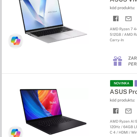
kód produktu:
AMD Ryzen 7 44
512GB / AMD Rad
Carry-In
ZAR
PER
NOVINKA
ASUS Pr
kód produktu:
AMD Ryzen AI 9
120Hz / 64GB LP
C 4 / HDMI / Wi