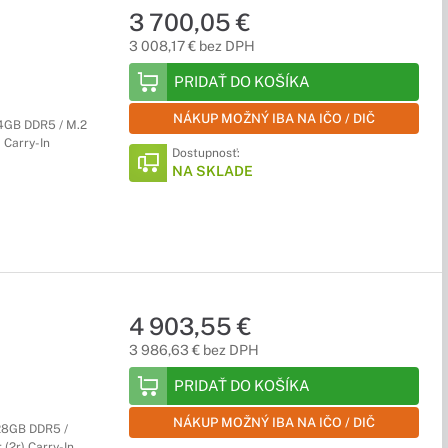
3 700,05 €
3 008,17 € bez DPH
PRIDAŤ DO KOŠÍKA
NÁKUP MOŽNÝ IBA NA IČO / DIČ
64GB DDR5 / M.2
) Carry-In
Dostupnosť:
NA SKLADE
4 903,55 €
3 986,63 € bez DPH
PRIDAŤ DO KOŠÍKA
NÁKUP MOŽNÝ IBA NA IČO / DIČ
128GB DDR5 /
(2r) Carry-In,