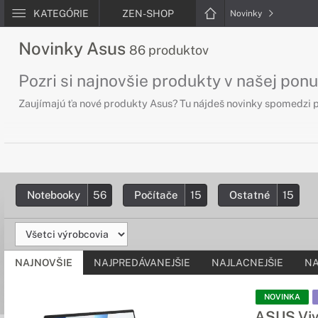
KATEGÓRIE
ZEN-SHOP
Novinky
Novinky Asus
86 produktov
Pozri si najnovšie produkty v našej pon
Zaujímajú ťa nové produkty Asus? Tu nájdeš novinky spomedzi p
Notebooky
56
Počítače
15
Ostatné
15
NAJNOVŠIE
NAJPREDÁVANEJŠIE
NAJLACNEJŠIE
NA
NOVINKA
ASUS Viv