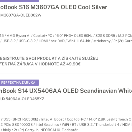
oBook S16 M3607GA OLED Cool Silver
M3607GA-OLED002W
5 / AMD Ryzen AI / Copilot+PC / 16,0" FHD+ OLED 60Hz / 32GB DDR5 / M.2 PCI
/ USB 3.2 / USB-C 3.2 / HDMI / bez DVD / Win11H 64-bit / strieborný / 2r (2r) Carr
EGISTRUJTE SVOJ PRODUKT A ZÍSKAJTE SLUŽBU
FEKTNÁ ZÁRUKA
V HODNOTE AŽ 49,90€
PERFEKTNÁ ZÁRUKA
Book S14 UX5406AA OLED Scandinavian Whit
UX5406AA-OLED465XZ
a 7 355 (BNCH-20530b) / Intel AI Boost / Copilot+PC / 14,0" 2,8K Lesklý Touch 
 PCIe SSD 1000GB / Intel Graphics / WiFi / BT / USB 3.2 / Thunderbolt 4 / HDMI 
 / biely / 2r (2r) Carry-In, NEOBSAHUJE adaptér