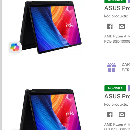
NOVINKA
ASUS Pr
kód produktu:
AMD Ryzen AI M
PCIe SSD 1000GB 
ZAR
PER
NOVINKA
ASUS Pr
kód produktu:
AMD Ryzen AI M
M.2 PCIe SSD 100