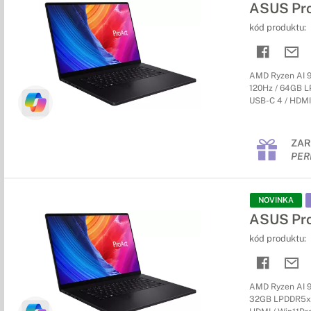
ASUS Pr
kód produktu:
AMD Ryzen AI 9
120Hz / 64GB LP
USB-C 4 / HDMI /
ZAR
PER
NOVINKA
ASUS Pr
kód produktu:
AMD Ryzen AI 9
32GB LPDDR5x / 