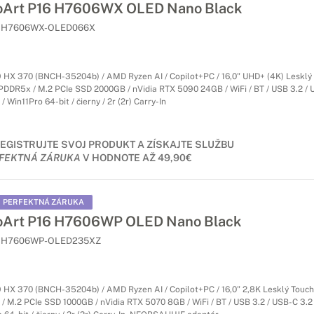
oArt P16 H7606WX OLED Nano Black
H7606WX-OLED066X
 HX 370 (BNCH-35204b) / AMD Ryzen AI / Copilot+PC / 16,0" UHD+ (4K) Lesklý
DDR5x / M.2 PCIe SSD 2000GB / nVidia RTX 5090 24GB / WiFi / BT / USB 3.2 / U
 Win11Pro 64-bit / čierny / 2r (2r) Carry-In
EGISTRUJTE SVOJ PRODUKT A ZÍSKAJTE SLUŽBU
FEKTNÁ ZÁRUKA
V HODNOTE AŽ 49,90€
PERFEKTNÁ ZÁRUKA
oArt P16 H7606WP OLED Nano Black
H7606WP-OLED235XZ
 HX 370 (BNCH-35204b) / AMD Ryzen AI / Copilot+PC / 16,0" 2,8K Lesklý Touch
M.2 PCIe SSD 1000GB / nVidia RTX 5070 8GB / WiFi / BT / USB 3.2 / USB-C 3.2 