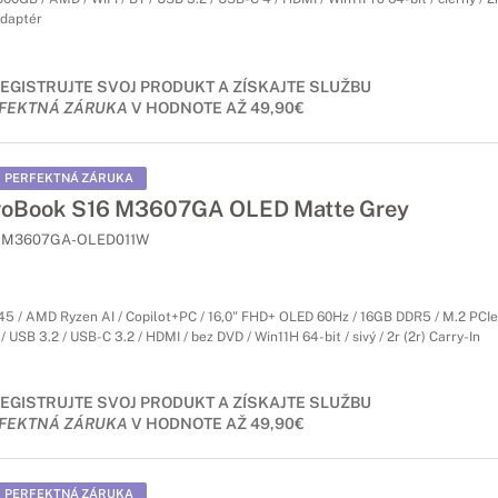
daptér
EGISTRUJTE SVOJ PRODUKT A ZÍSKAJTE SLUŽBU
FEKTNÁ ZÁRUKA
V HODNOTE AŽ 49,90€
PERFEKTNÁ ZÁRUKA
voBook S16 M3607GA OLED Matte Grey
M3607GA-OLED011W
5 / AMD Ryzen AI / Copilot+PC / 16,0" FHD+ OLED 60Hz / 16GB DDR5 / M.2 PCI
/ USB 3.2 / USB-C 3.2 / HDMI / bez DVD / Win11H 64-bit / sivý / 2r (2r) Carry-In
EGISTRUJTE SVOJ PRODUKT A ZÍSKAJTE SLUŽBU
FEKTNÁ ZÁRUKA
V HODNOTE AŽ 49,90€
PERFEKTNÁ ZÁRUKA