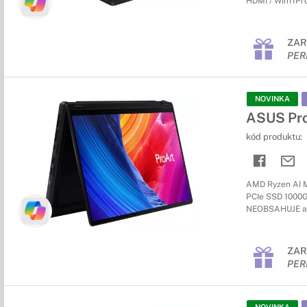
HDMI / Win11Pro
ZAR
PER
NOVINKA
ASUS Pr
kód produktu:
AMD Ryzen AI M
PCIe SSD 1000GB 
NEOBSAHUJE a
ZAR
PER