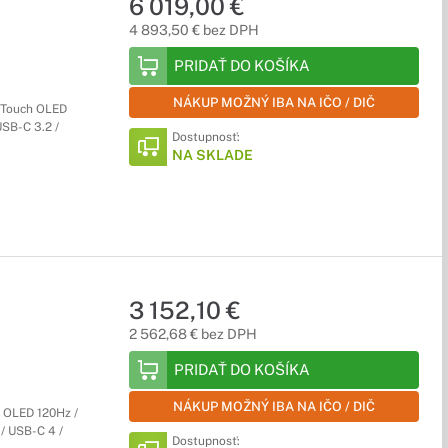
6 019,00 €
4 893,50 € bez DPH
PRIDAŤ DO KOŠÍKA
NÁKUP MOŽNÝ IBA NA IČO / DIČ
 Touch OLED
SB-C 3.2 /
Dostupnosť:
NA SKLADE
3 152,10 €
2 562,68 € bez DPH
PRIDAŤ DO KOŠÍKA
NÁKUP MOŽNÝ IBA NA IČO / DIČ
 OLED 120Hz /
/ USB-C 4 /
Dostupnosť: