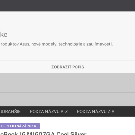
uke
roduktov Asus, nové modely, technológie a zaujímavosti.
ZOBRAZIŤ POPIS
JDRAHŠIE
PODĽA NÁZVU A-Z
PODĽA NÁZVU Z-A
PERFEKTNÁ ZÁRUKA
oBook 16 M1607GA Cool Silver