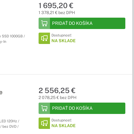
1 695,20 €
1 378,21 € bez DPH
PRIDAŤ DO KOŠÍKA
Dostupnosť:
e SSD 1000GB /
NA SKLADE
y-In
2 556,25 €
e
2 078,25 € bez DPH
PRIDAŤ DO KOŠÍKA
Dostupnosť:
OLED 120Hz /
NA SKLADE
/ bez DVD /