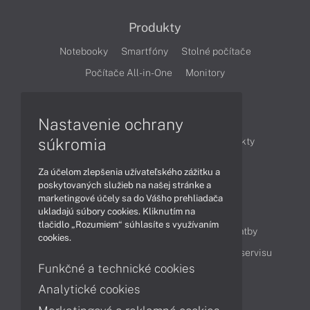
Produkty
Notebooky
Smartfóny
Stolné počítače
Počítače All-in-One
Monitory
Články
Nastavenie ochrany
súkromia
Obchodné informácie
Novinky
Produkty
Technológie
Videá
Za účelom zlepšenia užívateľského zážitku a
poskytovaných služieb na našej stránke a
marketingové účely sa do Vášho prehliadača
Obsah
ukladajú súbory cookies. Kliknutím na
tlačidlo „Rozumiem“ súhlasíte s využívaním
Ako nakupovať
Možnosti doručenia a platby
cookies.
Podpora a servis
Servisné služby
Cenník servisu
Funkčné a technické cookies
Analytické cookies
Kontakty