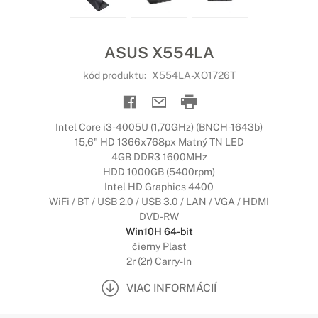
ASUS X554LA
kód produktu:
X554LA-XO1726T
Intel Core i3-4005U (1,70GHz) (BNCH-1643b)
15,6" HD 1366x768px Matný TN LED
4GB DDR3 1600MHz
HDD 1000GB (5400rpm)
Intel HD Graphics 4400
WiFi / BT / USB 2.0 / USB 3.0 / LAN / VGA / HDMI
DVD-RW
Win10H 64-bit
čierny Plast
2r (2r) Carry-In
VIAC INFORMÁCIÍ