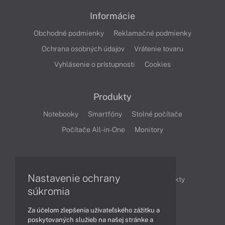
Informácie
Obchodné podmienky
Reklamačné podmienky
Ochrana osobných údajov
Vrátenie tovaru
Vyhlásenie o prístupnosti
Cookies
Produkty
Notebooky
Smartfóny
Stolné počítače
Počítače All-in-One
Monitory
Články
Nastavenie ochrany
Obchodné informácie
Novinky
Produkty
súkromia
Technológie
Videá
Za účelom zlepšenia užívateľského zážitku a
poskytovaných služieb na našej stránke a