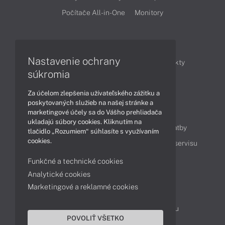
Počítače All-in-One
Monitory
Články
Nastavenie ochrany
Obchodné informácie
Novinky
Produkty
súkromia
Technológie
Videá
Za účelom zlepšenia užívateľského zážitku a
poskytovaných služieb na našej stránke a
Obsah
marketingové účely sa do Vášho prehliadača
ukladajú súbory cookies. Kliknutím na
Ako nakupovať
Možnosti doručenia a platby
tlačidlo „Rozumiem“ súhlasíte s využívaním
cookies.
Podpora a servis
Servisné služby
Cenník servisu
Funkčné a technické cookies
Analytické cookies
Kontakty
Marketingové a reklamné cookies
043 4224 771
Obchodné oddelenie
Servisné oddelenie
Reklamácia tovaru
POVOLIŤ VŠETKO
Objednanie prepravy do servisu