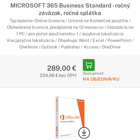
Každá úloha je jednoduchšia, či už upravujete fotky a videá,
MICROSOFT 365 Business Standard - ročný
navrhujete produkty, tvoríte grafiku alebo spravujete svoje
záväzok, ročná splátka
dáta, s použitím príslušného špecializovaného softvéru.
Typ balenia: Online licencia / Určená na Komerčné použitie /
Obmedzená licencia, predplatné na 12 mesiacov / Inštalácia na
1 PC / pre počet používateľov: 1 / Jazyková lokalizácia:
Viacjazyčná lokalizácia / Obsahuje: Word / Excel / PowerPoint /
OneNote / Outlook / Publisher / Access / OneDrive
289,00 €
Dostupnosť:
234,96 € bez DPH
NA OBJEDNÁVKU