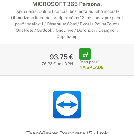
MICROSOFT 365 Personal
Typ balenia: Online licencia (bez inštalačného média) /
Obmedzená licencia, predplatné na 12 mesiacov pre počet
používateľov: 1 / Obsahuje: Word / Excel / PowerPoint /
OneNote / Outlook / OneDrive / Defender / Designer /
Clipchamp
93,75 €
Dostupnosť:
76,22 € bez DPH
NA SKLADE
TeamViewer Corporate 15 - 1 rok