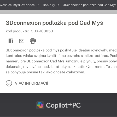
ávesnice, myši, ovládače
Doplnky
3Dconnexion podložka pod Cad Myš
3Dconnexion podložka pod Cad Myš
kód produktu:
3DX-700053
3Dconnexion podložka pod myš poskytuje ideálnu rovnováhu medz
kontrolou vďaka svojmu kvalitnému povrchu s mikrotextúrou. Pod
namieru pre 3Dconnexion Cad Myš, umožňuje plynulý, presný pohy
dokonalej rovnováhe medzi statickým a kinetickým trením. To zn
sa pohybuje presne tak, ako chcete - zakaždým.
VIAC INFORMÁCIÍ