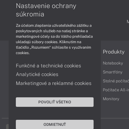
Nastavenie ochrany
súkromia
PODPORA A SERVIS
Za účelom zlepšenia užívateľského zážitku a
poskytovaných služieb na našej stránke a
marketingové účely sa do Vášho prehliadača
ukladajú súbory cookies. Kliknutím na
tlačidlo „Rozumiem“ súhlasíte s využívaním
Informácie
Produkty
cookies.
Obchodné podmienky
Notebooky
Funkčné a technické cookies
Reklamačné podmienky
Smartfóny
Analytické cookies
Ochrana osobných údajov
Stolné počíta
Marketingové a reklamné cookies
Vrátenie tovaru
Počítače All-
Vyhlásenie o prístupnosti
Monitory
POVOLIŤ VŠETKO
Cookies
ODMIETNUŤ