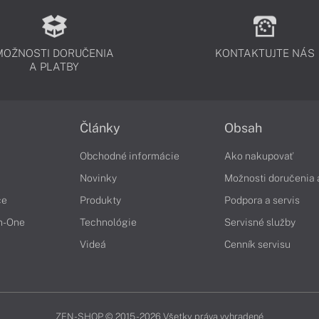
MOŽNOSTI DORUČENIA
KONTAKTUJTE NÁS
A PLATBY
Články
Obsah
Obchodné informácie
Ako nakupovať
Novinky
Možnosti doručenia 
če
Produkty
Podpora a servis
in-One
Technológie
Servisné služby
Videá
Cenník servisu
ZEN-SHOP © 2015 - 2026 Všetky práva vyhradené