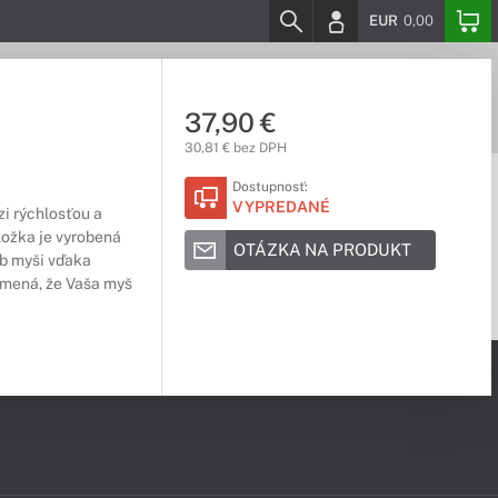
EUR
0,00
37,90 €
30,81 € bez DPH
Dostupnosť:
VYPREDANÉ
i rýchlosťou a
ložka je vyrobená
OTÁZKA NA PRODUKT
b myši vďaka
amená, že Vaša myš