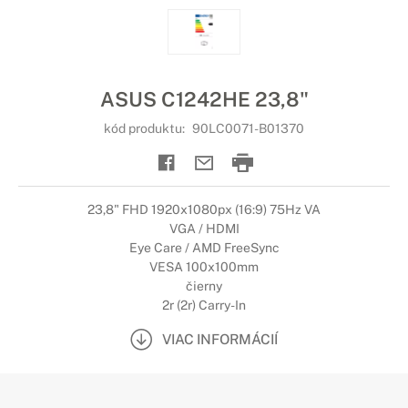
ASUS C1242HE 23,8"
kód produktu:
90LC0071-B01370
23,8" FHD 1920x1080px (16:9) 75Hz VA
VGA / HDMI
Eye Care / AMD FreeSync
VESA 100x100mm
čierny
2r (2r) Carry-In
VIAC INFORMÁCIÍ