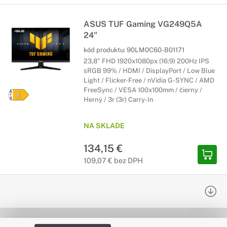
ASUS TUF Gaming VG249Q5A
24"
kód produktu:
90LM0C60-B01171
23,8" FHD 1920x1080px (16:9) 200Hz IPS
sRGB 99% / HDMI / DisplayPort / Low Blue
Light / Flicker-Free / nVidia G-SYNC / AMD
FreeSync / VESA 100x100mm / čierny /
Herný / 3r (3r) Carry-In
NA SKLADE
134,15 €
109,07 € bez DPH