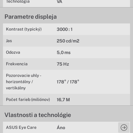
Technológia
VA
Parametre displeja
Kontrast (typický)
3000 : 1
Jas
250 cd/m2
Odozva
5,0 ms
Frekvencia
75 Hz
Pozorovacie uhly -
horizontálny /
178° / 178°
vertikálny
Počet farieb (miliónov)
16,7 M
Vlastnosti a technológie
ASUS Eye Care
Áno