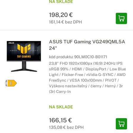
NA SKLADE
198,20 €
161,14 € bez DPH
ASUS TUF Gaming VG249QML5A
24"
kód produktu:
90LM0C10-B01171
23,8" FHD 1920x1080px (16:9) 240Hz IPS
sRGB 99% / HDMI / DisplayPort / Low Blue
Light / Flicker-Free / nVidia G-SYNC / AMD
FreeSync / VESA 100x100mm / PIVOT /
Výškovo nastaviteľný / čierny / Herný / 3r
(3r) Carry-In
NA SKLADE
166,15 €
135,08 € bez DPH