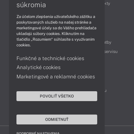
súkromia
Obchodné informácie
Novinky
Produkty
Technológie
Videá
Za účelom zlepšenia užívateľského zážitku a
poskytovaných služieb na našej stránke a
marketingové účely sa do Vášho prehliadača
Obsah
ukladajú súbory cookies. Kliknutím na
tlačidlo „Rozumiem“ súhlasíte s využívaním
Ako nakupovať
Možnosti doručenia a platby
cookies.
Podpora a servis
Servisné služby
Cenník servisu
Funkčné a technické cookies
Analytické cookies
Kontakty
Marketingové a reklamné cookies
043 4224 771
Obchodné oddelenie
Servisné oddelenie
Reklamácia tovaru
POVOLIŤ VŠETKO
Objednanie prepravy do servisu
TeamViewer (vzdialená podpora)
ODMIETNUŤ
PODROBNÉ NASTAVENIA