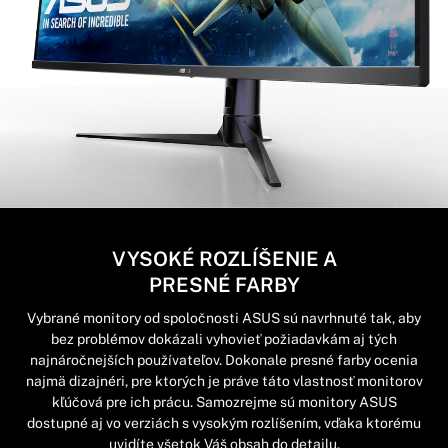
VYSOKÉ ROZLÍŠENIE A
PRESNÉ FARBY
Vybrané monitory od spoločnosti ASUS sú navrhnuté tak, aby
bez problémov dokázali vyhovieť požiadavkám aj tých
najnáročnejších používateľov. Dokonale presné farby ocenia
najmä dizajnéri, pre ktorých je práve táto vlastnosť monitorov
kľúčová pre ich prácu. Samozrejme sú monitory ASUS
dostupné aj vo verziách s vysokým rozlíšením, vďaka ktorému
uvidíte všetok Váš obsah do detailu.