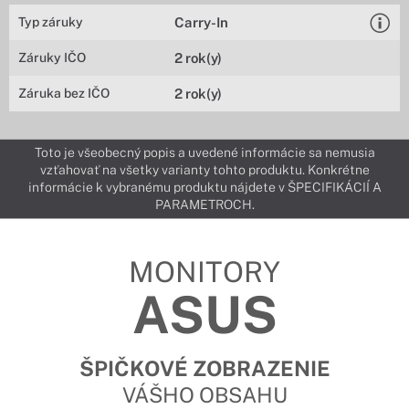
Typ záruky
Carry-In
Záruky IČO
2 rok(y)
Záruka bez IČO
2 rok(y)
Toto je všeobecný popis a uvedené informácie sa nemusia
vzťahovať na všetky varianty tohto produktu. Konkrétne
informácie k vybranému produktu nájdete v ŠPECIFIKÁCIÍ A
PARAMETROCH.
MONITORY
ASUS
ŠPIČKOVÉ ZOBRAZENIE
VÁŠHO OBSAHU