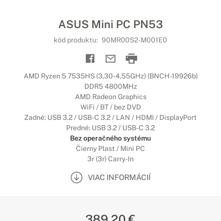
ASUS Mini PC PN53
kód produktu:
90MR00S2-M001E0
AMD Ryzen 5 7535HS (3,30-4,55GHz) (BNCH-19926b)
DDR5 4800MHz
AMD Radeon Graphics
WiFi / BT / bez DVD
Zadné: USB 3.2 / USB-C 3.2 / LAN / HDMI / DisplayPort
Predné: USB 3.2 / USB-C 3.2
Bez operačného systému
Čierny Plast / Mini PC
3r (3r) Carry-In
VIAC INFORMÁCIÍ
389,20 €