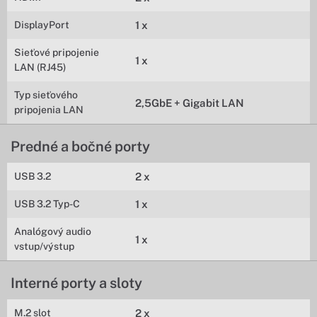
DisplayPort
1 x
Sieťové pripojenie
1 x
LAN (RJ45)
Typ sieťového
2,5GbE + Gigabit LAN
pripojenia LAN
Predné a bočné porty
USB 3.2
2 x
USB 3.2 Typ-C
1 x
Analógový audio
1 x
vstup/výstup
Interné porty a sloty
M.2 slot
2 x