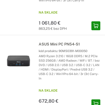
Win11Pro 64-bit / 3r (3r) Carry-In
NA SKLADE
1 061,80 €
863,25 € bez DPH
ASUS Mini PC PN54-S1
kód produktu:
90MS0391-M00050
AMD Ryzen 3 210 / 16GB DDR5 / M.2 PCIe
SSD 256GB / AMD Radeon / WiFi / BT / bez
DVD / USB 2.0 / USB 3.2 / USB-C 3.2 / LAN
/ HDMI / DisplayPort / Predné USB 3.2 /
USB-C 3.2 / Win11Pro 64-bit / 3r (3r) Carry-
In
NA SKLADE
672,80 €