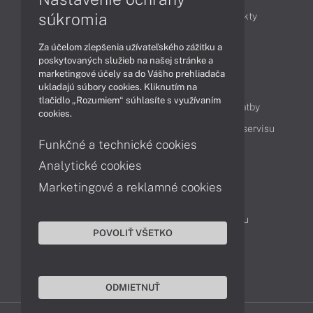
súkromia
Obchodné informácie
Novinky
Produkty
Technológie
Videá
Za účelom zlepšenia užívateľského zážitku a
poskytovaných služieb na našej stránke a
marketingové účely sa do Vášho prehliadača
Obsah
ukladajú súbory cookies. Kliknutím na
tlačidlo „Rozumiem“ súhlasíte s využívaním
Ako nakupovať
Možnosti doručenia a platby
cookies.
Podpora a servis
Servisné služby
Cenník servisu
Funkčné a technické cookies
Analytické cookies
Kontakty
Marketingové a reklamné cookies
043 4224 771
Obchodné oddelenie
Servisné oddelenie
Reklamácia tovaru
POVOLIŤ VŠETKO
Objednanie prepravy do servisu
TeamViewer (vzdialená podpora)
ODMIETNUŤ