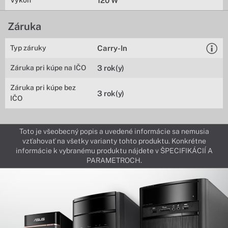
Výkon
120 W
Záruka
Typ záruky
Carry-In
Záruka pri kúpe na IČO
3 rok(y)
Záruka pri kúpe bez
3 rok(y)
IČO
Toto je všeobecný popis a uvedené informácie sa nemusia
vzťahovať na všetky varianty tohto produktu. Konkrétne
informácie k vybranému produktu nájdete v ŠPECIFIKÁCIÍ A
PARAMETROCH.