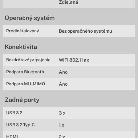
Zdieľaná
Operačný systém
Predinštalovaný
Bez operačného systému
Konektivita
Bezdrôtové pripojenie
WiFi 802.11 ax
Podpora Bluetooth
Áno
Podpora MU-MIMO
Áno
Zadné porty
USB 3.2
3 x
USB 3.2 Typ-C
1 x
HDMI
2 x