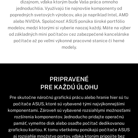
dizajnom, vďaka ktorým bude Vaša práca omnoho
jednoduchšia. Využívajú tie najnovšie komponenty od
popredných svetových výrobcov, ako je napríklad Intel, AMD
alebo NVIDIA. Spoločnosť ASUS ponúka široké portfólio
modelov, medzi ktorými si vyberie naozaj každý. Máte na výber
od základných mini počítačov cez zabezpečené kancelárske
počítače až po veľmi výkonné pracovné stanice či herné
modely.
PRIPRAVENÉ
PRE KAŽDÚ ÚLOHU
Pre skutočne náročnú grafickú prácu alebo hranie hier sú tu
počítače ASUS, ktoré sú vybavené tými najvýkonnejšími
komponentami. Zároveň sú vybavené rozsiahlymi možnosťami
rozšírenia komponentov. Jednoducho pridajte operačnú
pamäť, vymeňte disk alebo osaďte počítač dedikovanou
grafickou kartou. K tomu všetkému ponúkajú počítače ASUS
aj rozsiahle množstvo portov, vďaka ktorým pripojíte bez