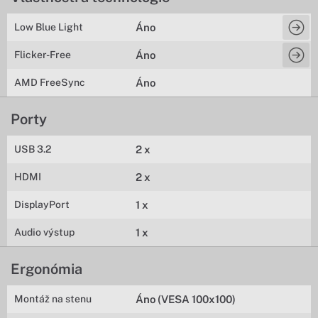
Low Blue Light
Áno
Flicker-Free
Áno
AMD FreeSync
Áno
Porty
USB 3.2
2 x
HDMI
2 x
DisplayPort
1 x
Audio výstup
1 x
Ergonómia
Montáž na stenu
Áno (VESA 100x100)