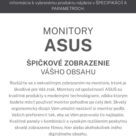
informácie k vybranému produktu nájdete v ŠPECIFIKÁCIÍ A
PARAMETROCH.
MONITORY
ASUS
ŠPIČKOVÉ ZOBRAZENIE
VÁŠHO OBSAHU
Rozlúčte sa s nekvalitným zobrazením na monitore, ktoré je
škodlivé pre Váš zrak. Monitory od spoločnosti ASUS sú
kvalitné produkty s modernými technológiami, vďaka ktorým
budete môcť používať monitor pohodlne po celý deň. Skvelý
ergonomický dizajn Vám umožní nastaviť si monitor podľa
Vašich preferencií tak, aby sa Vám pracovalo čo najlepšie.
Kvalitné panely v kombinácií s vysokým rozlíšením poskytnú
skvelé zobrazenie filmov, hier alebo akéhokoľvek iného
digitálneho obsahu.