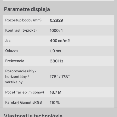
Parametre displeja
Rozostup bodov (mm)
0,2829
Kontrast (typický)
1000 : 1
Jas
400 cd/m2
Odozva
1,0 ms
Frekvencia
380 Hz
Pozorovacie uhly -
horizontálny /
178° / 178°
vertikálny
Počet farieb (miliónov)
16,7 M
Farebný Gamut sRGB
110 %
Vlastnosti a technológie