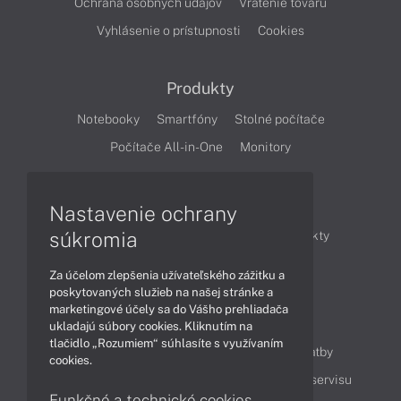
Ochrana osobných údajov
Vrátenie tovaru
Vyhlásenie o prístupnosti
Cookies
Produkty
Notebooky
Smartfóny
Stolné počítače
Počítače All-in-One
Monitory
Články
Nastavenie ochrany
súkromia
Obchodné informácie
Novinky
Produkty
Technológie
Videá
Za účelom zlepšenia užívateľského zážitku a
poskytovaných služieb na našej stránke a
marketingové účely sa do Vášho prehliadača
Obsah
ukladajú súbory cookies. Kliknutím na
tlačidlo „Rozumiem“ súhlasíte s využívaním
Ako nakupovať
Možnosti doručenia a platby
cookies.
Podpora a servis
Servisné služby
Cenník servisu
Funkčné a technické cookies