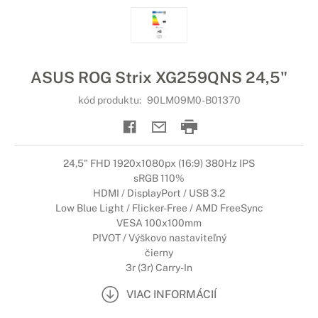
ASUS ROG Strix XG259QNS 24,5"
kód produktu:
90LM09M0-B01370
24,5" FHD 1920x1080px (16:9) 380Hz IPS
sRGB 110%
HDMI / DisplayPort / USB 3.2
Low Blue Light / Flicker-Free / AMD FreeSync
VESA 100x100mm
PIVOT / Výškovo nastaviteľný
čierny
3r (3r) Carry-In
VIAC INFORMÁCIÍ