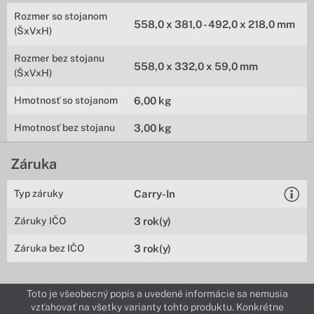
Rozmer so stojanom
558,0 x 381,0 - 492,0 x 218,0 mm
(ŠxVxH)
Rozmer bez stojanu
558,0 x 332,0 x 59,0 mm
(ŠxVxH)
Hmotnosť so stojanom
6,00 kg
Hmotnosť bez stojanu
3,00 kg
Záruka
Typ záruky
Carry-In
Záruky IČO
3 rok(y)
Záruka bez IČO
3 rok(y)
Toto je všeobecný popis a uvedené informácie sa nemusia
vzťahovať na všetky varianty tohto produktu. Konkrétne