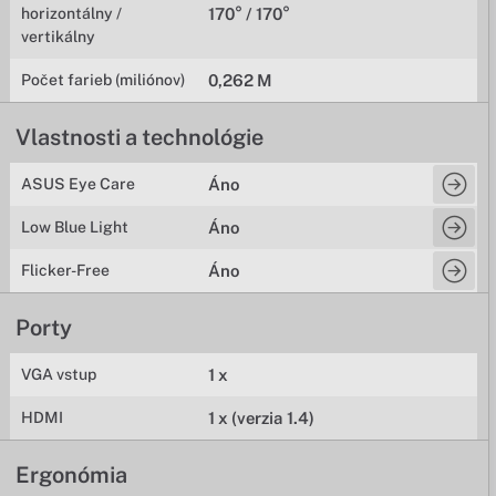
horizontálny /
170° / 170°
vertikálny
Počet farieb (miliónov)
0,262 M
Vlastnosti a technológie
ASUS Eye Care
Áno
Low Blue Light
Áno
Flicker-Free
Áno
Porty
VGA vstup
1 x
HDMI
1 x (verzia 1.4)
Ergonómia