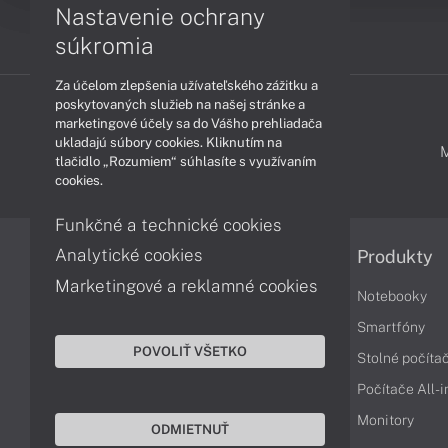
Nastavenie ochrany
súkromia
Za účelom zlepšenia užívateľského zážitku a
poskytovaných služieb na našej stránke a
marketingové účely sa do Vášho prehliadača
ukladajú súbory cookies. Kliknutím na
PODPORA A SERVIS
tlačidlo „Rozumiem“ súhlasíte s využívaním
cookies.
Funkčné a technické cookies
Analytické cookies
Informácie
Produkty
Marketingové a reklamné cookies
Obchodné podmienky
Notebooky
Reklamačné podmienky
Smartfóny
POVOLIŤ VŠETKO
Ochrana osobných údajov
Stolné počíta
Vrátenie tovaru
Počítače All-
Vyhlásenie o prístupnosti
Monitory
ODMIETNUŤ