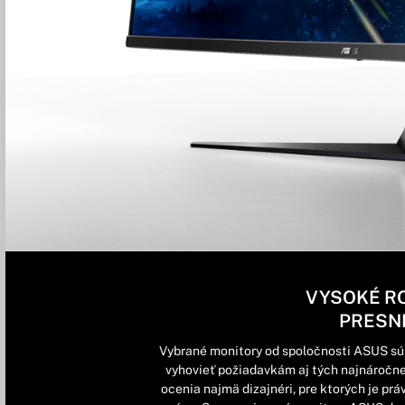
VYSOKÉ RO
PRESN
Vybrané monitory od spoločnosti ASUS sú 
vyhovieť požiadavkám aj tých najnáročne
ocenia najmä dizajnéri, pre ktorých je prá