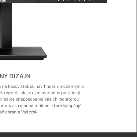
NY DIZAJN
 na každý stôl, sú navrhnuté s moderným a
o vyzerá, ale je aj mimoriadne praktický.
imálne prispôsobenia Vašich monitorov.
itorov sú mnohé funkcie, ktoré vylepšujú
eň chránia Váš zrak.