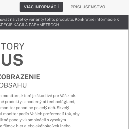
VIAC INFORMÁCIÍ
PRÍSLUŠENSTVO
ovať na všetky varianty tohto produktu. Konkrétne informácie k
v ŠPECIFIKÁCIÍ A PARAMETROCH.
ITORY
SUS
ZOBRAZENIE
 OBSAHU
monitore, ktoré je škodlivé pre Váš zrak.
tné produkty s modernými technológiami,
monitor pohodlne po celý deň. Skvelý
 monitor podľa Vašich preferencií tak, aby
litné panely v kombinácií s vysokým
e filmov, hier alebo akéhokoľvek iného