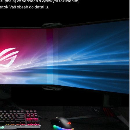
upné aj vo verziách s vysokým rozlíšením,
etok Váš obsah do detailu.