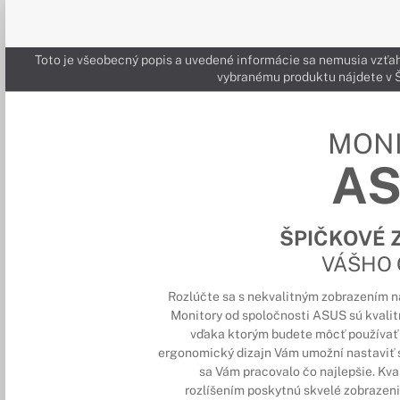
Toto je všeobecný popis a uvedené informácie sa nemusia vzťah
vybranému produktu nájdete 
MON
A
ŠPIČKOVÉ 
VÁŠHO
Rozlúčte sa s nekvalitným zobrazením na 
Monitory od spoločnosti ASUS sú kvali
vďaka ktorým budete môcť používať 
ergonomický dizajn Vám umožní nastaviť si
sa Vám pracovalo čo najlepšie. Kva
rozlíšením poskytnú skvelé zobrazeni