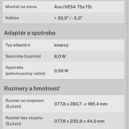
Montáž na stenu
Áno (VESA 75x75)
Náklon
+ 30,0° / - 5,0°
Adaptér a spotreba
Typ adaptéra
Interný
Spotreba (typická)
8,0 W
Spotreba
0,50 W
(pohotovostný režim)
Rozmery a hmotnosť
Rozmer so stojanom
377,8 x 280,7 - x 189,4 mm
(ŠxVxH)
Rozmer bez stojanu
377,8 x 235,9 x 44,0 mm
(ŠxVxH)