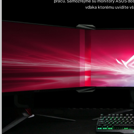
prácu. Samozrejme sú monitory ASUS dost
vďaka ktorému uvidíte vš