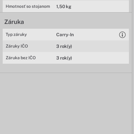
Hmotnosť so stojanom
1,50 kg
Záruka
Typ záruky
Carry-In
Záruky IČO
3 rok(y)
Záruka bez IČO
3 rok(y)