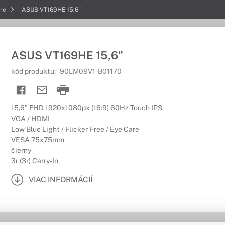
dné
ASUS VT169HE 15,6"
ASUS VT169HE 15,6"
kód produktu:
90LM09V1-B01170
15,6" FHD 1920x1080px (16:9) 60Hz Touch IPS
VGA / HDMI
Low Blue Light / Flicker-Free / Eye Care
VESA 75x75mm
čierny
3r (3r) Carry-In
VIAC INFORMÁCIÍ