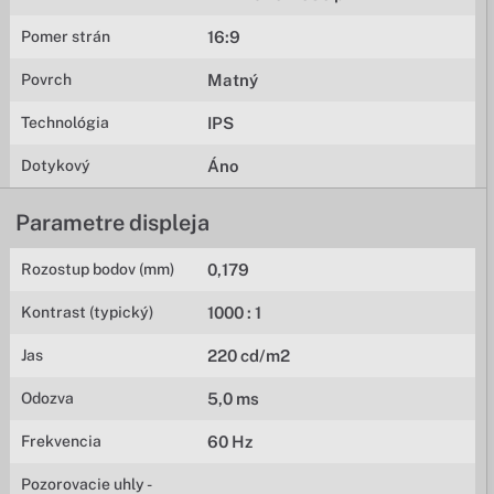
Pomer strán
16:9
Povrch
Matný
Technológia
IPS
Dotykový
Áno
Parametre displeja
Rozostup bodov (mm)
0,179
Kontrast (typický)
1000 : 1
Jas
220 cd/m2
Odozva
5,0 ms
Frekvencia
60 Hz
Pozorovacie uhly -