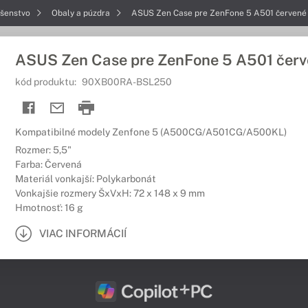
ušenstvo
Obaly a púzdra
ASUS Zen Case pre ZenFone 5 A501 červené
ASUS Zen Case pre ZenFone 5 A501 čer
kód produktu:
90XB00RA-BSL250
Kompatibilné modely Zenfone 5 (A500CG/A501CG/A500KL)
Rozmer: 5,5"
Farba: Červená
Materiál vonkajší: Polykarbonát
Vonkajšie rozmery ŠxVxH: 72 x 148 x 9 mm
Hmotnosť: 16 g
VIAC INFORMÁCIÍ