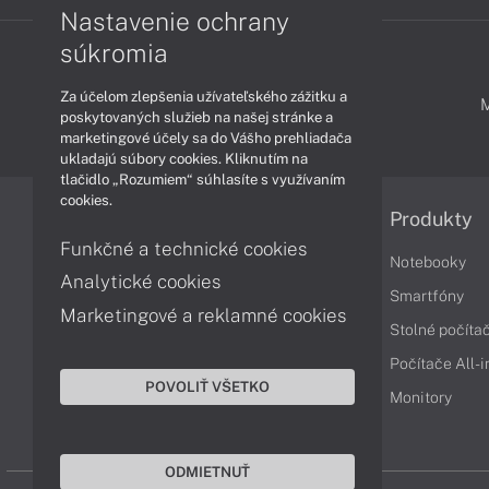
Nastavenie ochrany
súkromia
Za účelom zlepšenia užívateľského zážitku a
PODPORA A SERVIS
poskytovaných služieb na našej stránke a
marketingové účely sa do Vášho prehliadača
ukladajú súbory cookies. Kliknutím na
tlačidlo „Rozumiem“ súhlasíte s využívaním
cookies.
Informácie
Produkty
Funkčné a technické cookies
Obchodné podmienky
Notebooky
Analytické cookies
Reklamačné podmienky
Smartfóny
Marketingové a reklamné cookies
Ochrana osobných údajov
Stolné počíta
Vrátenie tovaru
Počítače All-
POVOLIŤ VŠETKO
Vyhlásenie o prístupnosti
Monitory
Cookies
ODMIETNUŤ