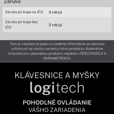
Záruka
Záruka pri kúpe na IČO
3 rok(y)
Záruka pri kúpe bez
3 rok(y)
IČO
Toto je všeobecný popis a uvedené informácie sa nemusia
vzťahovať na všetky varianty tohto produktu. Konkrétne
informácie k vybranému produktu nájdete v ŠPECIFIKÁCIÍ A
PARAMETROCH.
KLÁVESNICE A MYŠKY
logi
tech
POHODLNÉ OVLÁDANIE
VÁŠHO ZARIADENIA