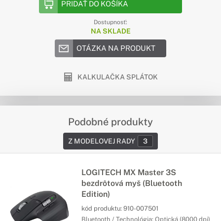
PRIDAŤ DO KOŠÍKA
Dostupnosť:
NA SKLADE
OTÁZKA NA PRODUKT
KALKULAČKA SPLÁTOK
Podobné produkty
Z MODELOVEJ RADY
3
LOGITECH MX Master 3S
bezdrôtová myš (Bluetooth
Edition)
kód produktu:
910-007501
Bluetooth / Technológia: Optická (8000 dpi)