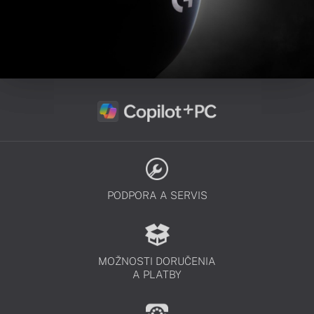
PODPORA A SERVIS
MOŽNOSTI DORUČENIA
A PLATBY