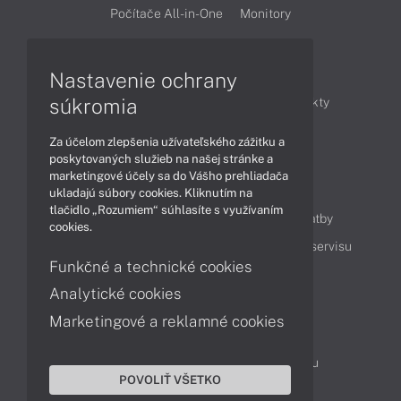
Počítače All-in-One
Monitory
Články
Nastavenie ochrany
súkromia
Obchodné informácie
Novinky
Produkty
Technológie
Videá
Za účelom zlepšenia užívateľského zážitku a
poskytovaných služieb na našej stránke a
marketingové účely sa do Vášho prehliadača
Obsah
ukladajú súbory cookies. Kliknutím na
tlačidlo „Rozumiem“ súhlasíte s využívaním
Ako nakupovať
Možnosti doručenia a platby
cookies.
Podpora a servis
Servisné služby
Cenník servisu
Funkčné a technické cookies
Analytické cookies
Kontakty
Marketingové a reklamné cookies
043 4224 771
Obchodné oddelenie
Servisné oddelenie
Reklamácia tovaru
POVOLIŤ VŠETKO
Objednanie prepravy do servisu