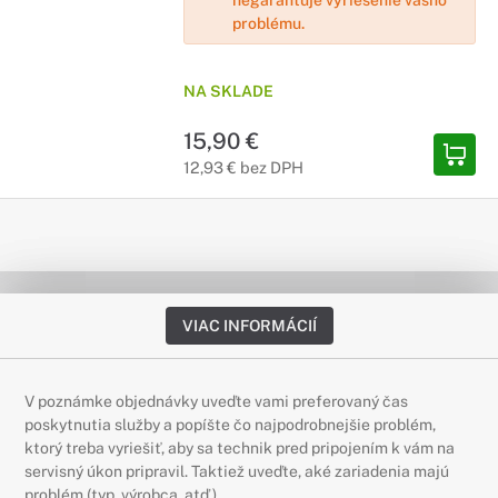
negarantuje vyriešenie vášho
problému.
NA SKLADE
15,90 €
12,93 € bez DPH
VIAC INFORMÁCIÍ
V poznámke objednávky uveďte vami preferovaný čas
poskytnutia služby a popíšte čo najpodrobnejšie problém,
ktorý treba vyriešiť, aby sa technik pred pripojením k vám na
servisný úkon pripravil. Taktiež uveďte, aké zariadenia majú
problém (typ, výrobca, atď.).