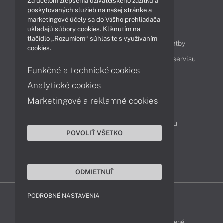
Za účelom zlepšenia užívateľského zážitku a
poskytovaných služieb na našej stránke a
marketingové účely sa do Vášho prehliadača
Obsah
ukladajú súbory cookies. Kliknutím na
tlačidlo „Rozumiem“ súhlasíte s využívaním
Ako nakupovať
Možnosti doručenia a platby
cookies.
Podpora a servis
Servisné služby
Cenník servisu
Funkčné a technické cookies
Analytické cookies
Kontakty
Marketingové a reklamné cookies
043 4224 771
Obchodné oddelenie
Servisné oddelenie
Reklamácia tovaru
POVOLIŤ VŠETKO
Objednanie prepravy do servisu
TeamViewer (vzdialená podpora)
ODMIETNUŤ
PODROBNÉ NASTAVENIA
ZEN-SHOP © 2015 - 2026 Všetky práva vyhradené