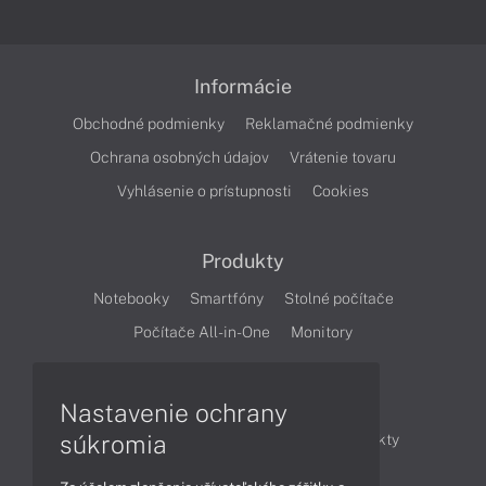
Informácie
Obchodné podmienky
Reklamačné podmienky
Ochrana osobných údajov
Vrátenie tovaru
Vyhlásenie o prístupnosti
Cookies
Produkty
Notebooky
Smartfóny
Stolné počítače
Počítače All-in-One
Monitory
Články
Nastavenie ochrany
súkromia
Obchodné informácie
Novinky
Produkty
Technológie
Videá