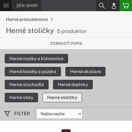
ZEN-SHOP
Herné príslušenstvo
Herné stoličky
5 produktov
Určené pre každého, kto chce sedieť
ZOBRAZIŤ POPIS
pohodlne pri práci či zábave
Herné myšky a klávesnice
Herné kreslo vám poskytne podporu a pohodlie, ktoré
potrebujete počas dlhých hodín pri vysoko výkonnom
Herné batohy a púzdra
Herné okuliare
počítači. Kreslá disponujú elegantným vzhľadom a
množstvom vychytávok, ktoré ako každodenný používateľ
Herné slúchadlá
Herné doplnky
naozaj oceníte.
Herné stoly
Herné stoličky
FILTER