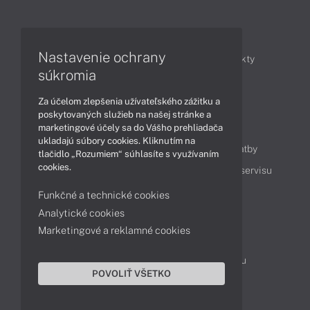
Články
Nastavenie ochrany
Obchodné informácie
Novinky
Produkty
súkromia
Technológie
Videá
Za účelom zlepšenia užívateľského zážitku a
poskytovaných služieb na našej stránke a
Obsah
marketingové účely sa do Vášho prehliadača
ukladajú súbory cookies. Kliknutím na
Ako nakupovať
Možnosti doručenia a platby
tlačidlo „Rozumiem“ súhlasíte s využívaním
cookies.
Podpora a servis
Servisné služby
Cenník servisu
Funkčné a technické cookies
Analytické cookies
Kontakty
Marketingové a reklamné cookies
043 4224 771
Obchodné oddelenie
Servisné oddelenie
Reklamácia tovaru
POVOLIŤ VŠETKO
Objednanie prepravy do servisu
TeamViewer (vzdialená podpora)