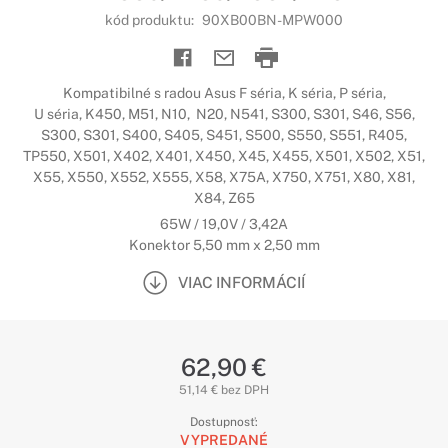
kód produktu:
90XB00BN-MPW000
Kompatibilné s radou Asus F séria, K séria, P séria,
U séria, K450, M51, N10, N20, N541, S300, S301, S46, S56,
S300, S301, S400, S405, S451, S500, S550, S551, R405,
TP550, X501, X402, X401, X450, X45, X455, X501, X502, X51,
X55, X550, X552, X555, X58, X75A, X750, X751, X80, X81,
X84, Z65
65W / 19,0V / 3,42A
Konektor 5,50 mm x 2,50 mm
VIAC INFORMÁCIÍ
62,90 €
51,14 € bez DPH
Dostupnosť:
VYPREDANÉ