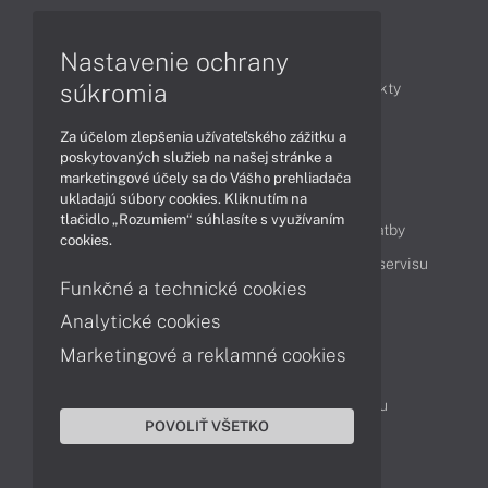
Články
Nastavenie ochrany
súkromia
Obchodné informácie
Novinky
Produkty
Technológie
Videá
Za účelom zlepšenia užívateľského zážitku a
poskytovaných služieb na našej stránke a
marketingové účely sa do Vášho prehliadača
Obsah
ukladajú súbory cookies. Kliknutím na
tlačidlo „Rozumiem“ súhlasíte s využívaním
Ako nakupovať
Možnosti doručenia a platby
cookies.
Podpora a servis
Servisné služby
Cenník servisu
Funkčné a technické cookies
Analytické cookies
Kontakty
Marketingové a reklamné cookies
043 4224 771
Obchodné oddelenie
Servisné oddelenie
Reklamácia tovaru
POVOLIŤ VŠETKO
Objednanie prepravy do servisu
TeamViewer (vzdialená podpora)