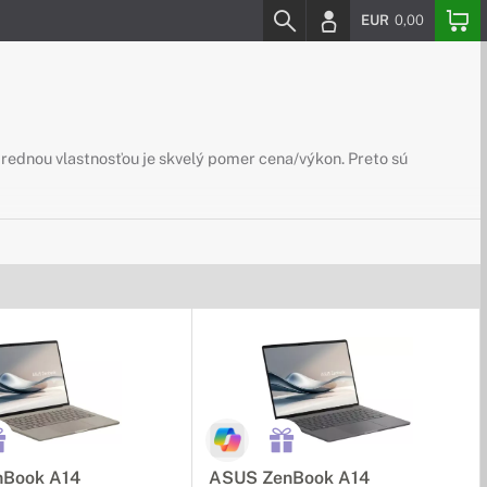
EUR
0,00
prednou vlastnosťou je skvelý pomer cena/výkon. Preto sú
hko prenosné vďaka kompaktnému a ľahkému prevedeniu. Navyše
utnosti nabíjania.
valitný IPS displej, ktorý zaručí presné zobrazenie fotografií
Book A14
ASUS ZenBook A14