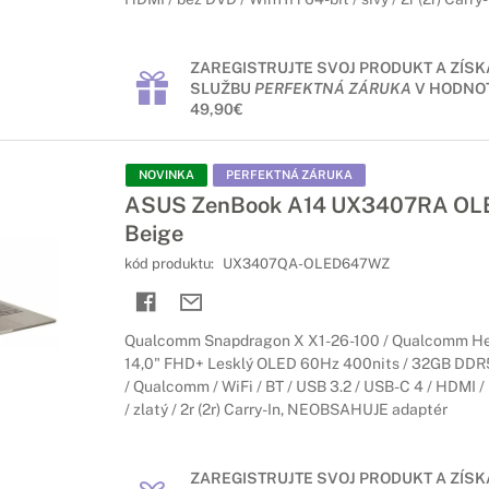
ZAREGISTRUJTE SVOJ PRODUKT A ZÍSK
SLUŽBU
PERFEKTNÁ ZÁRUKA
V HODNOT
49,90€
NOVINKA
PERFEKTNÁ ZÁRUKA
ASUS ZenBook A14 UX3407RA OLED
Beige
kód produktu:
UX3407QA-OLED647WZ
Qualcomm Snapdragon X X1-26-100 / Qualcomm Hex
14,0" FHD+ Lesklý OLED 60Hz 400nits / 32GB DDR
/ Qualcomm / WiFi / BT / USB 3.2 / USB-C 4 / HDMI /
/ zlatý / 2r (2r) Carry-In, NEOBSAHUJE adaptér
ZAREGISTRUJTE SVOJ PRODUKT A ZÍSK