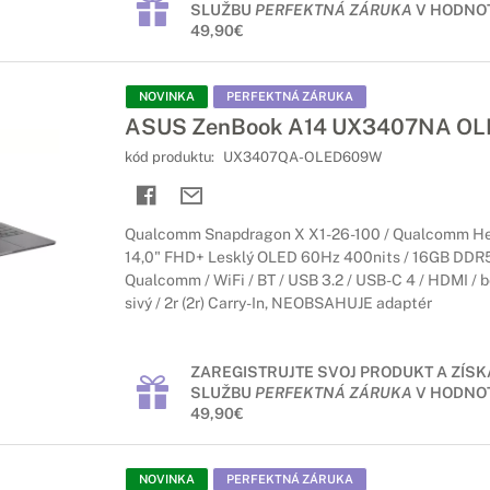
SLUŽBU
PERFEKTNÁ ZÁRUKA
V HODNOT
49,90€
NOVINKA
PERFEKTNÁ ZÁRUKA
ASUS ZenBook A14 UX3407NA OLED
kód produktu:
UX3407QA-OLED609W
Qualcomm Snapdragon X X1-26-100 / Qualcomm Hex
14,0" FHD+ Lesklý OLED 60Hz 400nits / 16GB DDR5
Qualcomm / WiFi / BT / USB 3.2 / USB-C 4 / HDMI / b
sivý / 2r (2r) Carry-In, NEOBSAHUJE adaptér
ZAREGISTRUJTE SVOJ PRODUKT A ZÍSK
SLUŽBU
PERFEKTNÁ ZÁRUKA
V HODNOT
49,90€
NOVINKA
PERFEKTNÁ ZÁRUKA