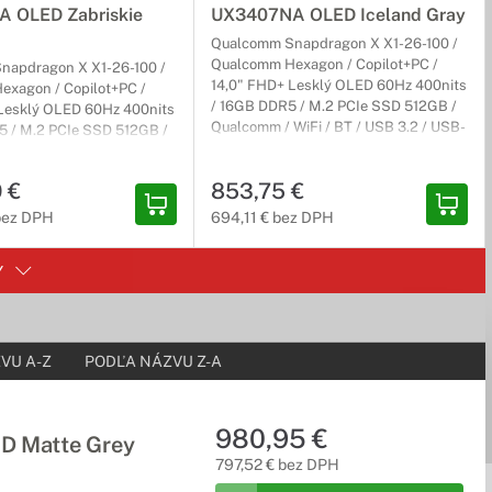
 OLED Zabriskie
UX3407NA OLED Iceland Gray
Qualcomm Snapdragon X X1-26-100 /
Qualcomm Hexagon / Copilot+PC /
napdragon X X1-26-100 /
14,0" FHD+ Lesklý OLED 60Hz 400nits
xagon / Copilot+PC /
/ 16GB DDR5 / M.2 PCIe SSD 512GB /
Lesklý OLED 60Hz 400nits
Qualcomm / WiFi / BT / USB 3.2 / USB-
 / M.2 PCIe SSD 512GB /
valitným kovovým telom v zaujímavých farbách, alebo po
C 4 / HDMI / bez DVD / Win11H 64-bit /
WiFi / BT / USB 3.2 / USB-
sivý / 2r (2r) Carry-In, NEOBSAHUJE
 bez DVD / Win11H 64-bit /
0 €
853,75 €
adaptér
(2r) Carry-In, NEOBSAHUJE
 bez DPH
694,11 € bez DPH
Y
mi ako nízka hmotnosť, ale aj vysokou výdržou batérie.
VU A-Z
PODĽA NÁZVU Z-A
lejom. Či už potrebujete kresliť ako na tablete alebo
980,95 €
 Matte Grey
797,52 € bez DPH