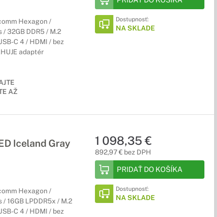
Dostupnosť:
lcomm Hexagon /
NA SKLADE
s / 32GB DDR5 / M.2
USB-C 4 / HDMI / bez
SAHUJE adaptér
AJTE
E AŽ
1 098,35 €
 Iceland Gray
892,97 € bez DPH
PRIDAŤ DO KOŠÍKA
Dostupnosť:
lcomm Hexagon /
NA SKLADE
s / 16GB LPDDR5x / M.2
USB-C 4 / HDMI / bez