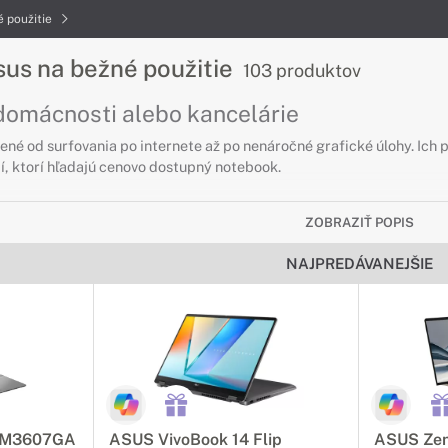
 použitie
us na bežné použitie
103 produktov
domácnosti alebo kancelárie
ené od surfovania po internete až po nenáročné grafické úlohy. Ich 
í, ktorí hľadajú cenovo dostupný notebook.
s na cesty
ZOBRAZIŤ POPIS
ne a bez obáv
NAJPREDÁVANEJŠIE
cestujú, sú ideálne notebooky Asus na cesty. Tieto noteboky sú ľa
ú výdrž batérie, vďaka ktorej Vám vydržia aj počas dlhej cesty bez n
s na úpravu foto a videa
videí nebola nikdy jednoduchšia
 musia spĺňať isté požiadavky. Medzi ne patrí veľká kapacita RAM a k
6 M3607GA
ASUS VivoBook 14 Flip
ASUS Zen