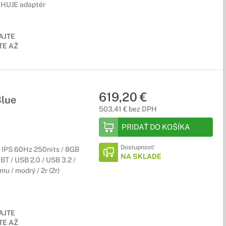
SAHUJE adaptér
AJTE
E AŽ
619,20 €
Blue
503,41 € bez DPH
PRIDAŤ DO KOŠÍKA
Dostupnosť:
 IPS 60Hz 250nits / 8GB
NA SKLADE
BT / USB 2.0 / USB 3.2 /
 / modrý / 2r (2r)
AJTE
E AŽ