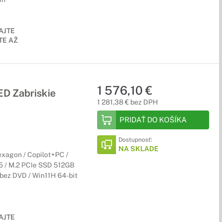
AJTE
E AŽ
1 576,10 €
 Zabriskie
1 281,38 € bez DPH
PRIDAŤ DO KOŠÍKA
Dostupnosť:
NA SKLADE
agon / Copilot+PC /
5 / M.2 PCIe SSD 512GB
 bez DVD / Win11H 64-bit
AJTE