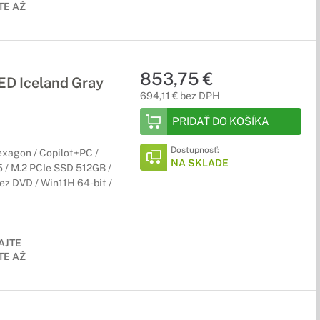
E AŽ
853,75 €
 Iceland Gray
694,11 € bez DPH
PRIDAŤ DO KOŠÍKA
Dostupnosť:
agon / Copilot+PC /
NA SKLADE
 / M.2 PCIe SSD 512GB /
ez DVD / Win11H 64-bit /
AJTE
E AŽ