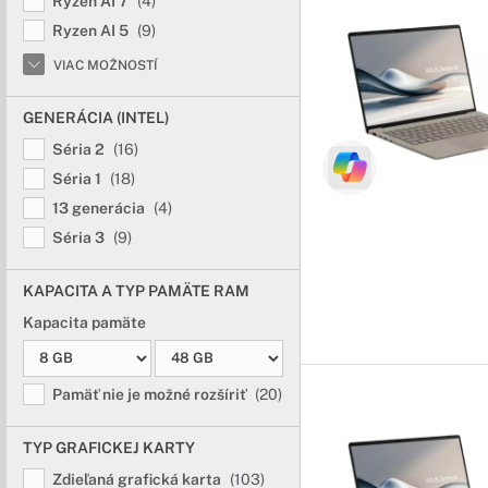
Ryzen AI 7
(4)
Ryzen AI 5
(9)
VIAC MOŽNOSTÍ
GENERÁCIA (INTEL)
Séria 2
(16)
Séria 1
(18)
13 generácia
(4)
Séria 3
(9)
KAPACITA A TYP PAMÄTE RAM
Kapacita pamäte
Pamäť nie je možné rozšíriť
(20)
TYP GRAFICKEJ KARTY
Zdieľaná grafická karta
(103)