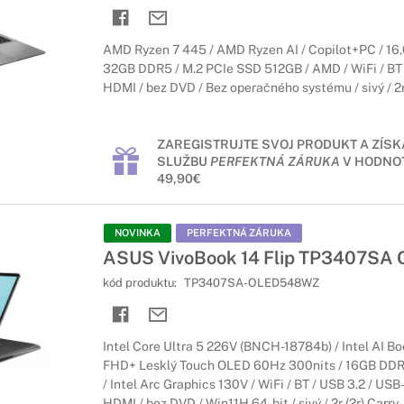
ebooky Asus
ie ovládanie
AMD Ryzen 7 445 / AMD Ryzen AI / Copilot+PC / 1
32GB DDR5 / M.2 PCIe SSD 512GB / AMD / WiFi / BT /
 s dotykovým displejom, ale zároveň potrebujete mať výkonné zari
HDMI / bez DVD / Bez operačného systému / sivý / 2r 
binácií bude práca s notebookom ešte lepšia.
s 17" a viac
ZAREGISTRUJTE SVOJ PRODUKT A ZÍSK
SLUŽBU
PERFEKTNÁ ZÁRUKA
V HODNOT
azenie
49,90€
k s veľkým displejom, tieto notebooky sú pre Vás to pravé. 17 a vi
ť všetko, čo potrebujete.
NOVINKA
PERFEKTNÁ ZÁRUKA
ASUS VivoBook 14 Flip TP3407SA 
kód produktu:
TP3407SA-OLED548WZ
Intel Core Ultra 5 226V (BNCH-18784b) / Intel AI Bo
FHD+ Lesklý Touch OLED 60Hz 300nits / 16GB DDR
/ Intel Arc Graphics 130V / WiFi / BT / USB 3.2 / USB
HDMI / bez DVD / Win11H 64-bit / sivý / 2r (2r) Carry-