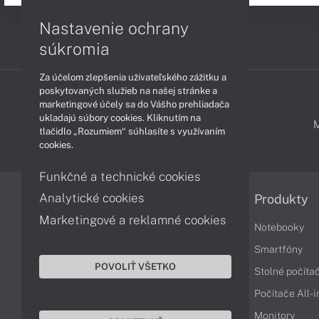
Nastavenie ochrany
súkromia
Za účelom zlepšenia užívateľského zážitku a
poskytovaných služieb na našej stránke a
marketingové účely sa do Vášho prehliadača
ukladajú súbory cookies. Kliknutím na
PODPORA A SERVIS
tlačidlo „Rozumiem“ súhlasíte s využívaním
cookies.
Funkčné a technické cookies
Analytické cookies
Informácie
Produkty
Marketingové a reklamné cookies
Obchodné podmienky
Notebooky
Reklamačné podmienky
Smartfóny
POVOLIŤ VŠETKO
Ochrana osobných údajov
Stolné počíta
Vrátenie tovaru
Počítače All-
Vyhlásenie o prístupnosti
Monitory