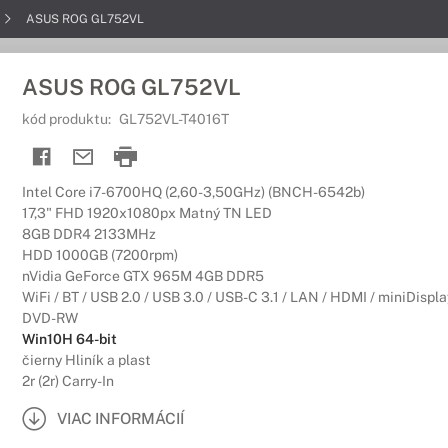
ASUS ROG GL752VL
ASUS ROG GL752VL
kód produktu:
GL752VL-T4016T
Intel Core i7-6700HQ (2,60-3,50GHz) (BNCH-6542b)
17,3" FHD 1920x1080px Matný TN LED
8GB DDR4 2133MHz
HDD 1000GB (7200rpm)
nVidia GeForce GTX 965M 4GB DDR5
WiFi / BT / USB 2.0 / USB 3.0 / USB-C 3.1 / LAN / HDMI / miniDispl
DVD-RW
Win10H 64-bit
čierny Hliník a plast
2r (2r) Carry-In
VIAC INFORMÁCIÍ