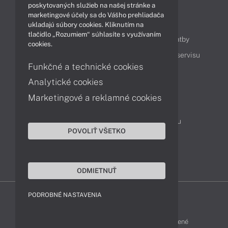
poskytovaných služieb na našej stránke a
marketingové účely sa do Vášho prehliadača
Obsah
ukladajú súbory cookies. Kliknutím na
tlačidlo „Rozumiem“ súhlasíte s využívaním
Ako nakupovať
Možnosti doručenia a platby
cookies.
Podpora a servis
Servisné služby
Cenník servisu
Funkčné a technické cookies
Analytické cookies
Kontakty
Marketingové a reklamné cookies
043 4224 771
Obchodné oddelenie
Servisné oddelenie
Reklamácia tovaru
POVOLIŤ VŠETKO
Objednanie prepravy do servisu
TeamViewer (vzdialená podpora)
ODMIETNUŤ
PODROBNÉ NASTAVENIA
ZEN-SHOP © 2015 - 2026 Všetky práva vyhradené