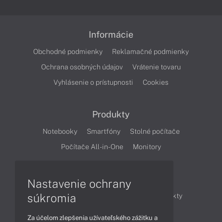
Informácie
Obchodné podmienky
Reklamačné podmienky
Ochrana osobných údajov
Vrátenie tovaru
Vyhlásenie o prístupnosti
Cookies
Produkty
Notebooky
Smartfóny
Stolné počítače
Počítače All-in-One
Monitory
Články
Nastavenie ochrany
súkromia
Obchodné informácie
Novinky
Produkty
Technológie
Videá
Za účelom zlepšenia užívateľského zážitku a